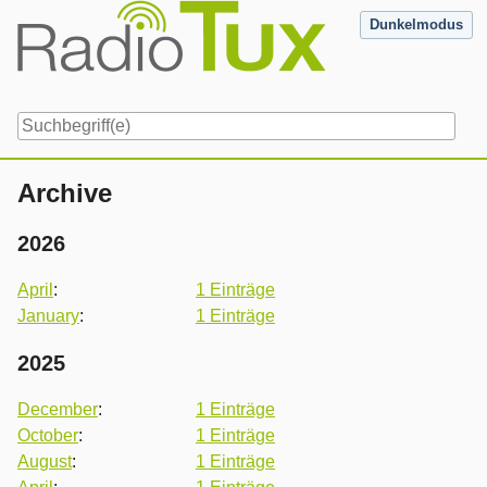
Skip
Dunkelmodus
to
content
Navigation
Archive
2026
April
:
1 Einträge
January
:
1 Einträge
2025
December
:
1 Einträge
October
:
1 Einträge
August
:
1 Einträge