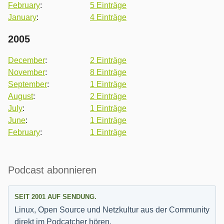
February
:
5 Einträge
January
:
4 Einträge
2005
December
:
2 Einträge
November
:
8 Einträge
September
:
1 Einträge
August
:
2 Einträge
July
:
1 Einträge
June
:
1 Einträge
February
:
1 Einträge
Seitenleiste
Podcast abonnieren
SEIT 2001 AUF SENDUNG.
Linux, Open Source und Netzkultur aus der Community
direkt im Podcatcher hören.