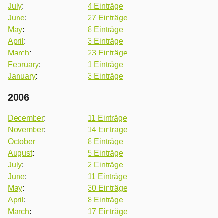
July
:
4 Einträge
June
:
27 Einträge
May
:
8 Einträge
April
:
3 Einträge
March
:
23 Einträge
February
:
1 Einträge
January
:
3 Einträge
2006
December
:
11 Einträge
November
:
14 Einträge
October
:
8 Einträge
August
:
5 Einträge
July
:
2 Einträge
June
:
11 Einträge
May
:
30 Einträge
April
:
8 Einträge
March
:
17 Einträge