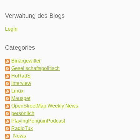
Verwaltung des Blogs
Login
Categories
Binärgewitter
Gesellschaftspolitisch
HoRadS
Interview
Linux
Mauspet
OpenStreetMap Weekly News
persönlich
PlayingPenguinPodcast
RadioTux
News