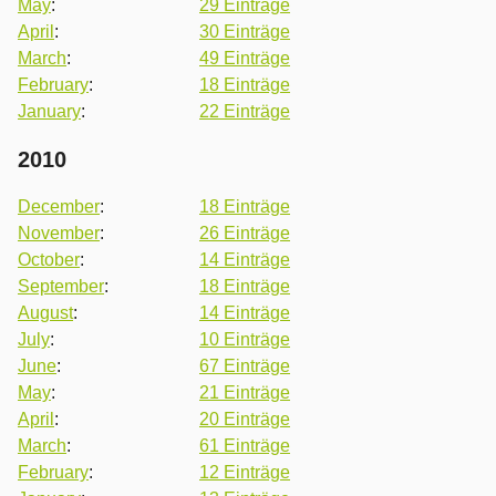
May
:
29 Einträge
April
:
30 Einträge
March
:
49 Einträge
February
:
18 Einträge
January
:
22 Einträge
2010
December
:
18 Einträge
November
:
26 Einträge
October
:
14 Einträge
September
:
18 Einträge
August
:
14 Einträge
July
:
10 Einträge
June
:
67 Einträge
May
:
21 Einträge
April
:
20 Einträge
March
:
61 Einträge
February
:
12 Einträge