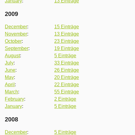
January
:
13 Einträge
2009
December
:
15 Einträge
November
:
13 Einträge
October
:
23 Einträge
September
:
19 Einträge
August
:
5 Einträge
July
:
33 Einträge
June
:
26 Einträge
May
:
20 Einträge
April
:
22 Einträge
March
:
55 Einträge
February
:
2 Einträge
January
:
5 Einträge
2008
December
:
5 Einträge