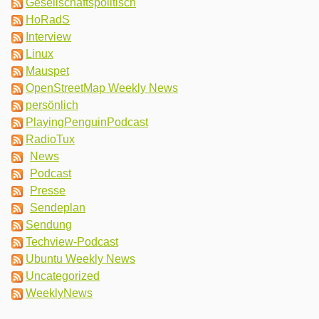
Gesellschaftspolitisch
HoRadS
Interview
Linux
Mauspet
OpenStreetMap Weekly News
persönlich
PlayingPenguinPodcast
RadioTux
News
Podcast
Presse
Sendeplan
Sendung
Techview-Podcast
Ubuntu Weekly News
Uncategorized
WeeklyNews