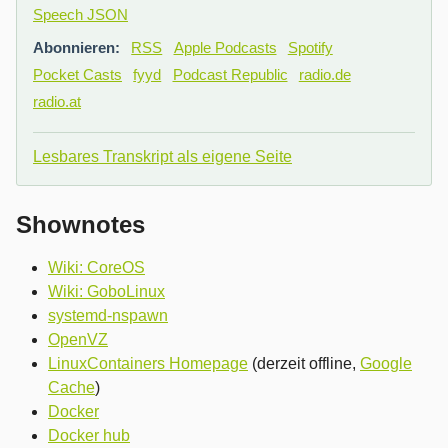
Speech JSON
Abonnieren:
RSS
Apple Podcasts
Spotify
Pocket Casts
fyyd
Podcast Republic
radio.de
radio.at
Lesbares Transkript als eigene Seite
Shownotes
Wiki: CoreOS
Wiki: GoboLinux
systemd-nspawn
OpenVZ
LinuxContainers Homepage
(derzeit offline,
Google
Cache
)
Docker
Docker hub