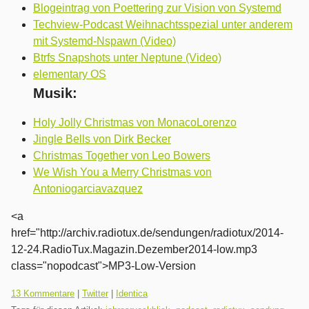
Blogeintrag von Poettering zur Vision von Systemd
Techview-Podcast Weihnachtsspezial unter anderem
mit Systemd-Nspawn (Video)
Btrfs Snapshots unter Neptune (Video)
elementary OS
Musik:
Holy Jolly Christmas von MonacoLorenzo
Jingle Bells von Dirk Becker
Christmas Together von Leo Bowers
We Wish You a Merry Christmas von
Antoniogarciavazquez
<a
href="http://archiv.radiotux.de/sendungen/radiotux/2014-
12-24.RadioTux.Magazin.Dezember2014-low.mp3
class="nopodcast">MP3-Low-Version
13 Kommentare
|
Twitter
|
Identica