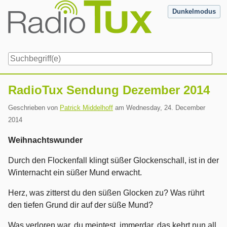
Skip
Dunkelmodus
to
content
Navigation
RadioTux Sendung Dezember 2014
Geschrieben von
Patrick Middelhoff
am
Wednesday, 24. December
2014
Weihnachtswunder
Durch den Flockenfall klingt süßer Glockenschall, ist in der
Winternacht ein süßer Mund erwacht.
Herz, was zitterst du den süßen Glocken zu? Was rührt
den tiefen Grund dir auf der süße Mund?
Was verloren war, du meintest, immerdar, das kehrt nun all