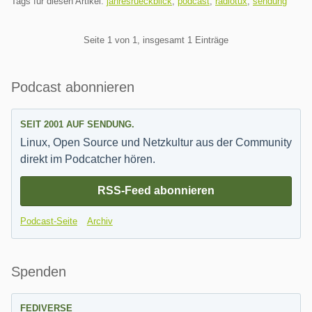
Tags für diesen Artikel:
jahresrueckblick
,
podcast
,
radiotux
,
sendung
Pagination
Seite 1 von 1, insgesamt 1 Einträge
Seitenleiste
Podcast abonnieren
SEIT 2001 AUF SENDUNG.
Linux, Open Source und Netzkultur aus der Community
direkt im Podcatcher hören.
RSS-Feed abonnieren
Podcast-Seite
Archiv
Spenden
FEDIVERSE