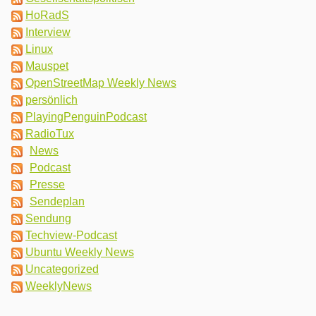
HoRadS
Interview
Linux
Mauspet
OpenStreetMap Weekly News
persönlich
PlayingPenguinPodcast
RadioTux
News
Podcast
Presse
Sendeplan
Sendung
Techview-Podcast
Ubuntu Weekly News
Uncategorized
WeeklyNews