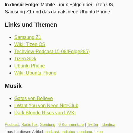
In dieser Folge:
Mobile-Linux-Folge über Tizen OS,
Samsung Z1 und das damals neue Ubuntu Phone.
Links und Themen
Samsung Z1
Wiki: Tizen OS
Techview-Podcast-15-08(Folge285)
Tizen SDk
Ubuntu Phone
Wiki: Ubuntu Phone
Musik
Gates von Believe
I Want You von Neon NiteClub
Dark Blonde Rises von LiVKi
Kategorien:
Podcast
,
RadioTux
,
Sendung
|
0 Kommentare
|
Twitter
|
Identica
Tags für diesen Artikel:
podcast
,
radiotux
,
sendung
,
tizen