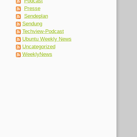
Podcast
Presse
Sendeplan
Sendung
Techview-Podcast
Ubuntu Weekly News
Uncategorized
WeeklyNews