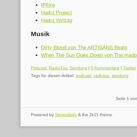
IPFire
Haiku Project
Haiku Vortrag
Musik
Dirty Blood von The ARTISANS Beats
When The Sun Goes Down von The.madpi
Kategorien:
Podcast
,
RadioTux
,
Sendung
|
0 Kommentare
|
Twitter
Tags für diesen Artikel:
podcast
,
radiotux
,
sendung
Pagination
Seite 1 vo
Powered by
Serendipity
& the
2k11
theme.