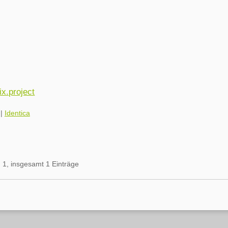
x.project
|
Identica
n 1, insgesamt 1 Einträge