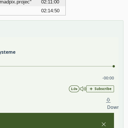
adpix.projec"
02:11:00
02:14:50