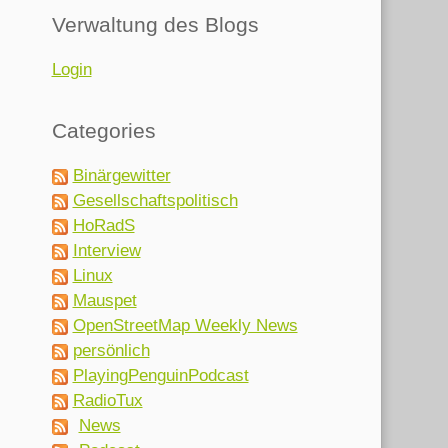
Verwaltung des Blogs
Login
Categories
Binärgewitter
Gesellschaftspolitisch
HoRadS
Interview
Linux
Mauspet
OpenStreetMap Weekly News
persönlich
PlayingPenguinPodcast
RadioTux
News