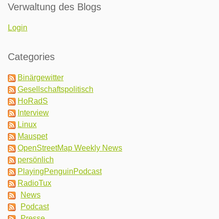
Verwaltung des Blogs
Login
Categories
Binärgewitter
Gesellschaftspolitisch
HoRadS
Interview
Linux
Mauspet
OpenStreetMap Weekly News
persönlich
PlayingPenguinPodcast
RadioTux
News
Podcast
Presse