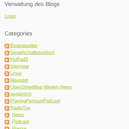
Verwaltung des Blogs
Login
Categories
Binärgewitter
Gesellschaftspolitisch
HoRadS
Interview
Linux
Mauspet
OpenStreetMap Weekly News
persönlich
PlayingPenguinPodcast
RadioTux
News
Podcast
Presse