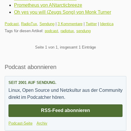
Prometheus von ANtarcticbreeze
Oh yes you will (Zeugs Song) von Monk Turner
Kategorien:
Podcast
,
RadioTux
,
Sendung
|
3 Kommentare
|
Twitter
|
Identica
Tags für diesen Artikel:
podcast
,
radiotux
,
sendung
Pagination
Seite 1 von 1, insgesamt 1 Einträge
Seitenleiste
Podcast abonnieren
SEIT 2001 AUF SENDUNG.
Linux, Open Source und Netzkultur aus der Community
direkt im Podcatcher hören.
RSS-Feed abonnieren
Podcast-Seite
Archiv