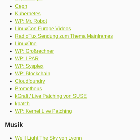
Ceph
Kubernetes
WP: Mr. Robot
LinuxCon Europe Videos
RadioTux Sendung zum Thema Mainframes
LinuxOne
WP: Großrechner
WP: LPAR
WP: Sysplex
WP: Blockchain
Cloudfoundry
Prometheus
kGraft / Live Patching von SUSE
kpatch
WP: Kernel Live Patching
Musik
We'll Light The Sky von Lyonn