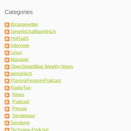
Categories
Binärgewitter
Gesellschaftspolitisch
HoRadS
Interview
Linux
Mauspet
OpenStreetMap Weekly News
persönlich
PlayingPenguinPodcast
RadioTux
News
Podcast
Presse
Sendeplan
Sendung
Techview-Podcast