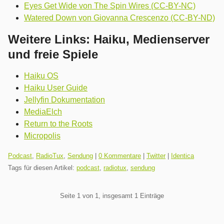
Eyes Get Wide von The Spin Wires (CC-BY-NC)
Watered Down von Giovanna Crescenzo (CC-BY-ND)
Weitere Links: Haiku, Medienserver
und freie Spiele
Haiku OS
Haiku User Guide
Jellyfin Dokumentation
MediaElch
Return to the Roots
Micropolis
Kategorien:
Podcast
,
RadioTux
,
Sendung
|
0 Kommentare
|
Twitter
|
Identica
Tags für diesen Artikel:
podcast
,
radiotux
,
sendung
Pagination
Seite 1 von 1, insgesamt 1 Einträge