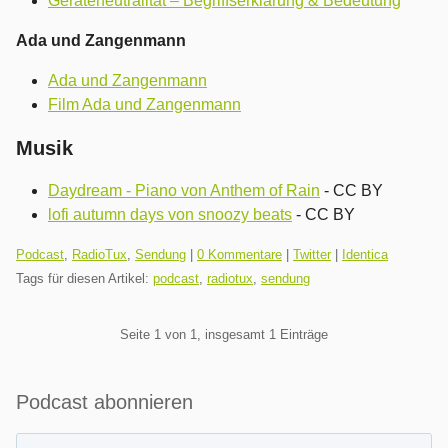
Geräteneutralität – Begriffserklärung & Bedeutung
Ada und Zangenmann
Ada und Zangenmann
Film Ada und Zangenmann
Musik
Daydream - Piano von Anthem of Rain
- CC BY
lofi autumn days von snoozy beats
- CC BY
Kategorien:
Podcast
,
RadioTux
,
Sendung
|
0 Kommentare
|
Twitter
|
Identica
Tags für diesen Artikel:
podcast
,
radiotux
,
sendung
Pagination
Seite 1 von 1, insgesamt 1 Einträge
Seitenleiste
Podcast abonnieren