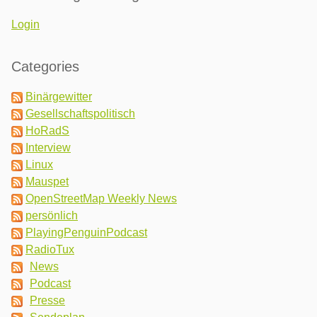
Login
Categories
Binärgewitter
Gesellschaftspolitisch
HoRadS
Interview
Linux
Mauspet
OpenStreetMap Weekly News
persönlich
PlayingPenguinPodcast
RadioTux
News
Podcast
Presse