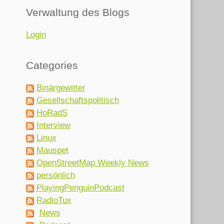
Verwaltung des Blogs
Login
Categories
Binärgewitter
Gesellschaftspolitisch
HoRadS
Interview
Linux
Mauspet
OpenStreetMap Weekly News
persönlich
PlayingPenguinPodcast
RadioTux
News