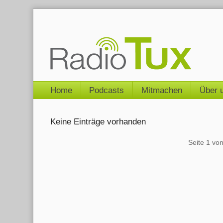
Skip
to
content
Navigation
Home
Podcasts
Mitmachen
Über 
Keine Einträge vorhanden
Pagination
Seite 1 vo