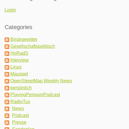
Login
Categories
Binärgewitter
Gesellschaftspolitisch
HoRadS
Interview
Linux
Mauspet
OpenStreetMap Weekly News
persönlich
PlayingPenguinPodcast
RadioTux
News
Podcast
Presse