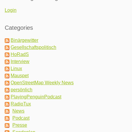
Login
Categories
Binärgewitter
Gesellschaftspolitisch
HoRadS
Interview
Linux
Mauspet
OpenStreetMap Weekly News
persönlich
PlayingPenguinPodcast
RadioTux
News
Podcast
Presse