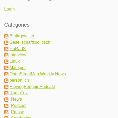
Login
Categories
Binärgewitter
Gesellschaftspolitisch
HoRadS
Interview
Linux
Mauspet
OpenStreetMap Weekly News
persönlich
PlayingPenguinPodcast
RadioTux
News
Podcast
Presse