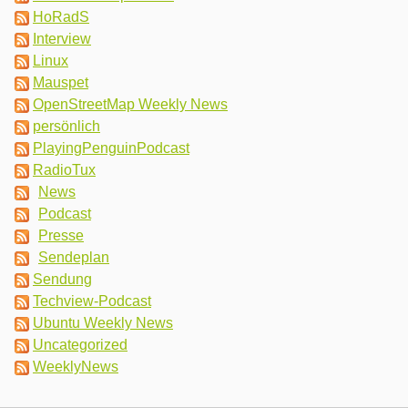
HoRadS
Interview
Linux
Mauspet
OpenStreetMap Weekly News
persönlich
PlayingPenguinPodcast
RadioTux
News
Podcast
Presse
Sendeplan
Sendung
Techview-Podcast
Ubuntu Weekly News
Uncategorized
WeeklyNews