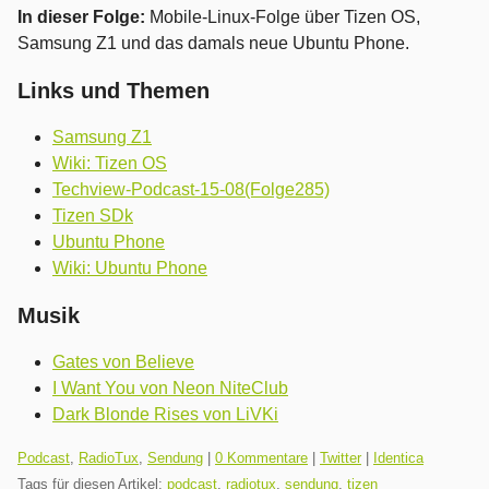
In dieser Folge:
Mobile-Linux-Folge über Tizen OS,
Samsung Z1 und das damals neue Ubuntu Phone.
Links und Themen
Samsung Z1
Wiki: Tizen OS
Techview-Podcast-15-08(Folge285)
Tizen SDk
Ubuntu Phone
Wiki: Ubuntu Phone
Musik
Gates von Believe
I Want You von Neon NiteClub
Dark Blonde Rises von LiVKi
Kategorien:
Podcast
,
RadioTux
,
Sendung
|
0 Kommentare
|
Twitter
|
Identica
Tags für diesen Artikel:
podcast
,
radiotux
,
sendung
,
tizen