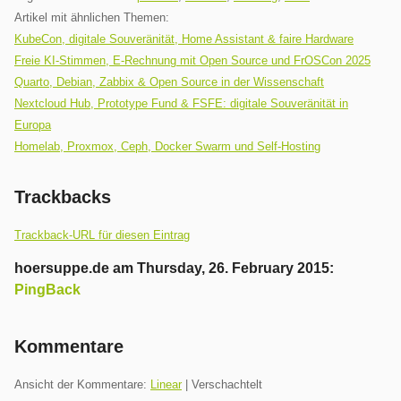
Artikel mit ähnlichen Themen:
KubeCon, digitale Souveränität, Home Assistant & faire Hardware
Freie KI-Stimmen, E-Rechnung mit Open Source und FrOSCon 2025
Quarto, Debian, Zabbix & Open Source in der Wissenschaft
Nextcloud Hub, Prototype Fund & FSFE: digitale Souveränität in
Europa
Homelab, Proxmox, Ceph, Docker Swarm und Self-Hosting
Trackbacks
Trackback-URL für diesen Eintrag
hoersuppe.de
am
Thursday, 26. February 2015
:
PingBack
Die
Anzeige
Kommentare
des
Inhaltes
Ansicht der Kommentare:
Linear
| Verschachtelt
dieses