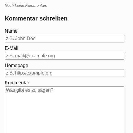
Noch keine Kommentare
Trackbacks
ist
Kommentar schreiben
leider
nicht
Name
möglich.
E-Mail
Homepage
Kommentar