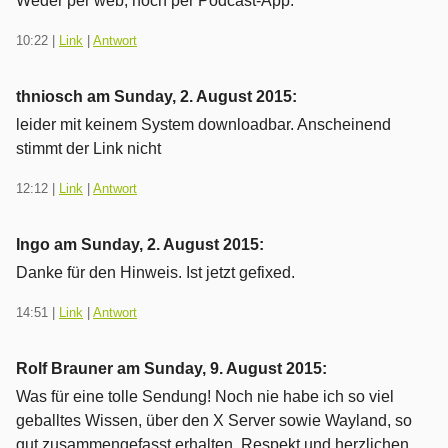
Weder per web, noch per Podcast-App.
nicht
möglich.
10:22
|
Link
|
Antwort
thniosch am
Sunday, 2. August 2015
:
leider mit keinem System downloadbar. Anscheinend
stimmt der Link nicht
12:12
|
Link
|
Antwort
Ingo am
Sunday, 2. August 2015
:
Danke für den Hinweis. Ist jetzt gefixed.
14:51
|
Link
|
Antwort
Rolf Brauner am
Sunday, 9. August 2015
:
Was für eine tolle Sendung! Noch nie habe ich so viel
geballtes Wissen, über den X Server sowie Wayland, so
gut zusammengefasst erhalten. Respekt und herzlichen