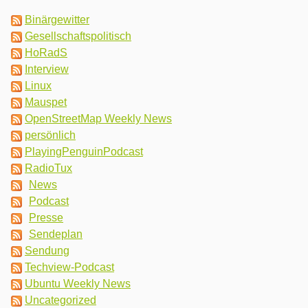
Binärgewitter
Gesellschaftspolitisch
HoRadS
Interview
Linux
Mauspet
OpenStreetMap Weekly News
persönlich
PlayingPenguinPodcast
RadioTux
News
Podcast
Presse
Sendeplan
Sendung
Techview-Podcast
Ubuntu Weekly News
Uncategorized