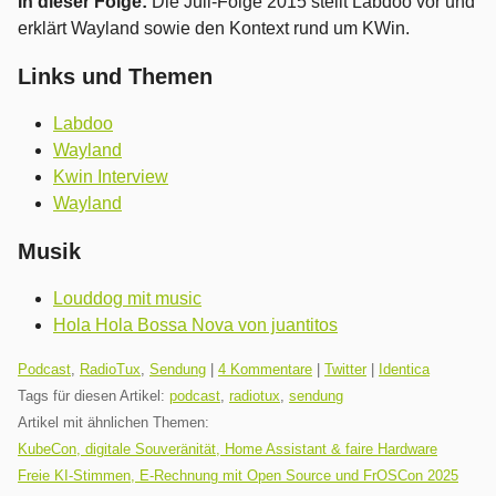
In dieser Folge:
Die Juli-Folge 2015 stellt Labdoo vor und
erklärt Wayland sowie den Kontext rund um KWin.
Links und Themen
Labdoo
Wayland
Kwin Interview
Wayland
Musik
Louddog mit music
Hola Hola Bossa Nova von juantitos
Kategorien:
Podcast
,
RadioTux
,
Sendung
|
4 Kommentare
|
Twitter
|
Identica
Tags für diesen Artikel:
podcast
,
radiotux
,
sendung
Artikel mit ähnlichen Themen:
KubeCon, digitale Souveränität, Home Assistant & faire Hardware
Freie KI-Stimmen, E-Rechnung mit Open Source und FrOSCon 2025