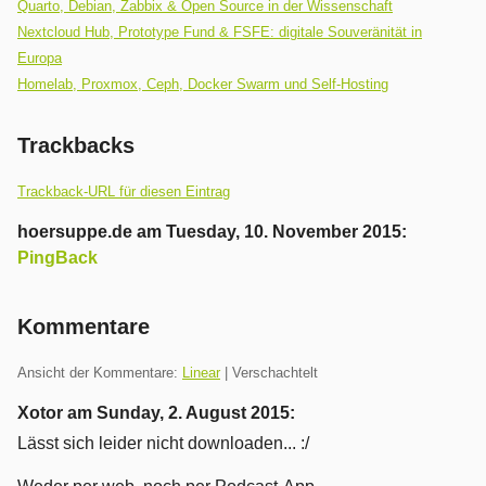
Quarto, Debian, Zabbix & Open Source in der Wissenschaft
Nextcloud Hub, Prototype Fund & FSFE: digitale Souveränität in
Europa
Homelab, Proxmox, Ceph, Docker Swarm und Self-Hosting
Trackbacks
Trackback-URL für diesen Eintrag
hoersuppe.de
am
Tuesday, 10. November 2015
:
PingBack
Die
Anzeige
Kommentare
des
Inhaltes
Ansicht der Kommentare:
Linear
| Verschachtelt
dieses
Xotor am
Sunday, 2. August 2015
:
Trackbacks
ist
Lässt sich leider nicht downloaden... :/
leider