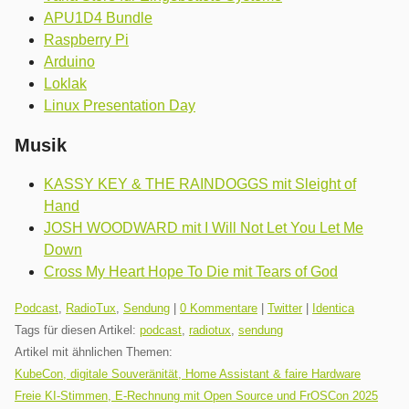
APU1D4 Bundle
Raspberry Pi
Arduino
Loklak
Linux Presentation Day
Musik
KASSY KEY & THE RAINDOGGS mit Sleight of
Hand
JOSH WOODWARD mit I Will Not Let You Let Me
Down
Cross My Heart Hope To Die mit Tears of God
Kategorien:
Podcast
,
RadioTux
,
Sendung
|
0 Kommentare
|
Twitter
|
Identica
Tags für diesen Artikel:
podcast
,
radiotux
,
sendung
Artikel mit ähnlichen Themen:
KubeCon, digitale Souveränität, Home Assistant & faire Hardware
Freie KI-Stimmen, E-Rechnung mit Open Source und FrOSCon 2025