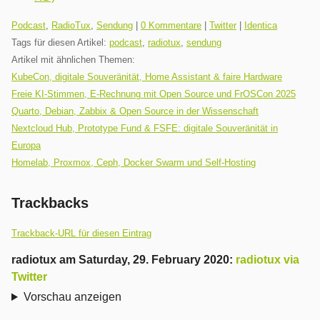
Kategorien:
Podcast
,
RadioTux
,
Sendung
|
0 Kommentare
|
Twitter
|
Identica
Tags für diesen Artikel:
podcast
,
radiotux
,
sendung
Artikel mit ähnlichen Themen:
KubeCon, digitale Souveränität, Home Assistant & faire Hardware
Freie KI-Stimmen, E-Rechnung mit Open Source und FrOSCon 2025
Quarto, Debian, Zabbix & Open Source in der Wissenschaft
Nextcloud Hub, Prototype Fund & FSFE: digitale Souveränität in
Europa
Homelab, Proxmox, Ceph, Docker Swarm und Self-Hosting
Trackbacks
Trackback-URL für diesen Eintrag
radiotux
am
Saturday, 29. February 2020
:
radiotux via
Twitter
Vorschau anzeigen