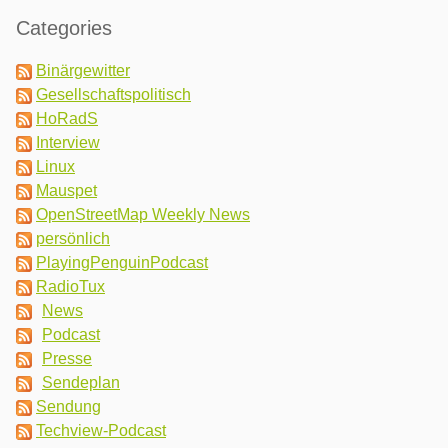
Categories
Binärgewitter
Gesellschaftspolitisch
HoRadS
Interview
Linux
Mauspet
OpenStreetMap Weekly News
persönlich
PlayingPenguinPodcast
RadioTux
News
Podcast
Presse
Sendeplan
Sendung
Techview-Podcast