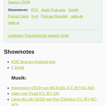
Speech JSON
Abonnieren:
RSS
Apple Podcasts
Spotify
Pocket Casts
fyyd
Podcast Republic
radio.de
radio.at
Lesbares Transkript als eigene Seite
Shownotes
KDE Itinerary Android App
F-Droid
Musik:
Impression (2019) von MCKOOL (CC-BY-NC-ND)
listen von Tryad (CC-BY-SA)
Lleno de Life (2019) von Rey Eléctrico (CC-BY-NC-
ND)