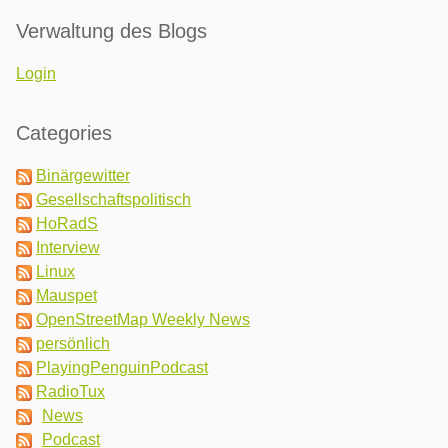
Verwaltung des Blogs
Login
Categories
Binärgewitter
Gesellschaftspolitisch
HoRadS
Interview
Linux
Mauspet
OpenStreetMap Weekly News
persönlich
PlayingPenguinPodcast
RadioTux
News
Podcast