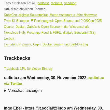
Tags für diesen Artikel:
podcast
,
radiotux
,
sendung
Artikel mit ähnlichen Themen:
KubeCon, digitale Souveränität, Home Assistant & faire Hardware
Freie KI-Stimmen, E-Rechnung mit Open Source und FrOSCon 2025
Quarto, Debian, Zabbix & Open Source in der Wissenschaft
Nextcloud Hub, Prototype Fund & FSFE: digitale Souveränität in
Europa
Homelab, Proxmox, Ceph, Docker Swarm und Self-Hosting
Trackbacks
Trackback-URL für diesen Eintrag
radiotux
am
Wednesday, 30. November 2022
:
radiotux
via Twitter
Vorschau anzeigen
Ingo Ebel - https://jit.social/@ingo
am
Wednesday, 30.