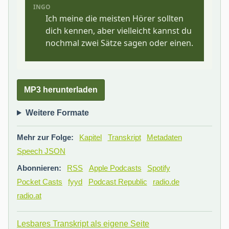
MP3 herunterladen
Weitere Formate
Mehr zur Folge:
Kapitel
Transkript
Metadaten
Speech JSON
Abonnieren:
RSS
Apple Podcasts
Spotify
Pocket Casts
fyyd
Podcast Republic
radio.de
radio.at
Lesbares Transkript als eigene Seite