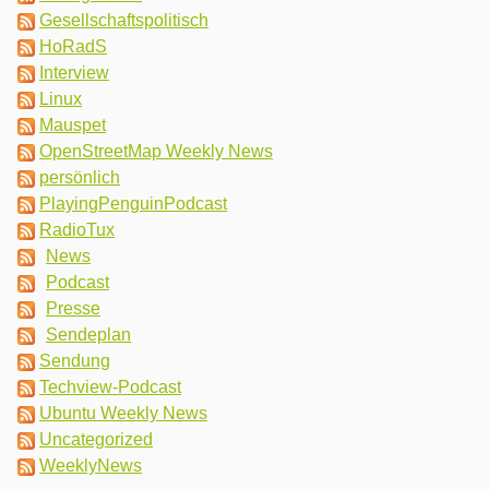
Gesellschaftspolitisch
HoRadS
Interview
Linux
Mauspet
OpenStreetMap Weekly News
persönlich
PlayingPenguinPodcast
RadioTux
News
Podcast
Presse
Sendeplan
Sendung
Techview-Podcast
Ubuntu Weekly News
Uncategorized
WeeklyNews