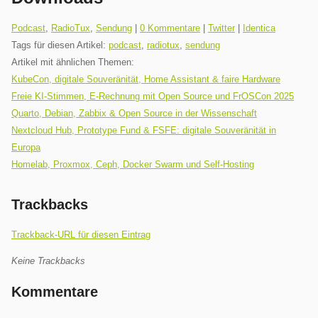
Kategorien:
Podcast
,
RadioTux
,
Sendung
|
0 Kommentare
|
Twitter
|
Identica
Tags für diesen Artikel:
podcast
,
radiotux
,
sendung
Artikel mit ähnlichen Themen:
KubeCon, digitale Souveränität, Home Assistant & faire Hardware
Freie KI-Stimmen, E-Rechnung mit Open Source und FrOSCon 2025
Quarto, Debian, Zabbix & Open Source in der Wissenschaft
Nextcloud Hub, Prototype Fund & FSFE: digitale Souveränität in
Europa
Homelab, Proxmox, Ceph, Docker Swarm und Self-Hosting
Trackbacks
Trackback-URL für diesen Eintrag
Keine Trackbacks
Kommentare