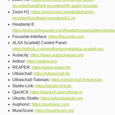
recorder/handheld-recorders/h6-audio-recorder
Zoom H1:
https://zoomcorp.com/de/de/handy-
recorder/handheld-recorders/h1-xlr
Headamp 6:
https://www.artproaudio.com/headphoneamplifiers/pro
Focusrite-Interface:
https://focusrite.com
ALSA Scarlett2 Control Panel:
https://github.com/geoffreybennett/alsa-scarlett-gui
Audacity:
https://www.audacityteam.org
Ardour:
https://ardour.org
REAPER:
https://www.reaper.fm
Ultraschall:
https://ultraschall.fm
Ultraschall-Tutorials:
https://ultraschall.fm/tutorials
Studio-Link:
https://studio-link.de
QjackCtl:
https://qjackctl.sourceforge.io
Ubuntu Studio:
https://ubuntustudio.org
Auphonic:
https://auphonic.com
MuseScore:
https://musescore.org