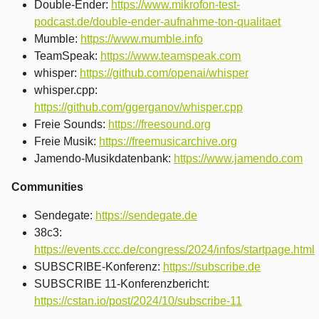
Double-Ender:
https://www.mikrofon-test-
podcast.de/double-ender-aufnahme-ton-qualitaet
Mumble:
https://www.mumble.info
TeamSpeak:
https://www.teamspeak.com
whisper:
https://github.com/openai/whisper
whisper.cpp:
https://github.com/ggerganov/whisper.cpp
Freie Sounds:
https://freesound.org
Freie Musik:
https://freemusicarchive.org
Jamendo-Musikdatenbank:
https://www.jamendo.com
Communities
Sendegate:
https://sendegate.de
38c3:
https://events.ccc.de/congress/2024/infos/startpage.html
SUBSCRIBE-Konferenz:
https://subscribe.de
SUBSCRIBE 11-Konferenzbericht:
https://cstan.io/post/2024/10/subscribe-11