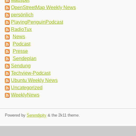
Mauspet
OpenStreetMap Weekly News
persönlich
PlayingPenguinPodcast
RadioTux
News
Podcast
Presse
Sendeplan
Sendung
Techview-Podcast
Ubuntu Weekly News
Uncategorized
WeeklyNews
Powered by
Serendipity
& the
2k11
theme.