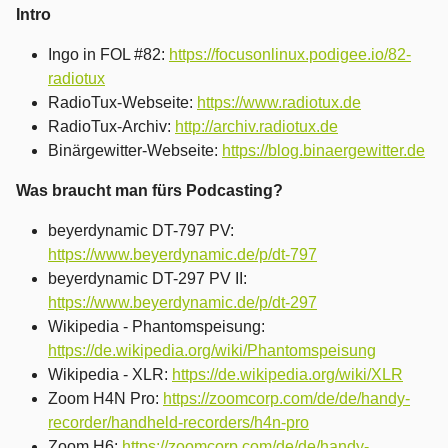
Intro
Ingo in FOL #82:
https://focusonlinux.podigee.io/82-
radiotux
RadioTux-Webseite:
https://www.radiotux.de
RadioTux-Archiv:
http://archiv.radiotux.de
Binärgewitter-Webseite:
https://blog.binaergewitter.de
Was braucht man fürs Podcasting?
beyerdynamic DT-797 PV:
https://www.beyerdynamic.de/p/dt-797
beyerdynamic DT-297 PV II:
https://www.beyerdynamic.de/p/dt-297
Wikipedia - Phantomspeisung:
https://de.wikipedia.org/wiki/Phantomspeisung
Wikipedia - XLR:
https://de.wikipedia.org/wiki/XLR
Zoom H4N Pro:
https://zoomcorp.com/de/de/handy-
recorder/handheld-recorders/h4n-pro
Zoom H6:
https://zoomcorp.com/de/de/handy-