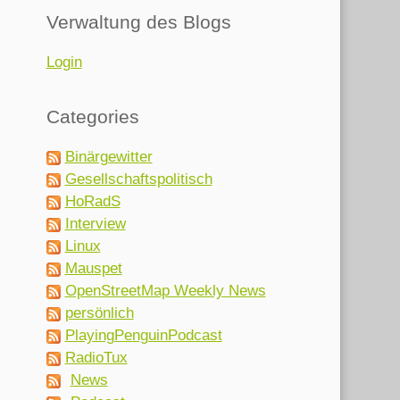
Verwaltung des Blogs
Login
Categories
Binärgewitter
Gesellschaftspolitisch
HoRadS
Interview
Linux
Mauspet
OpenStreetMap Weekly News
persönlich
PlayingPenguinPodcast
RadioTux
News