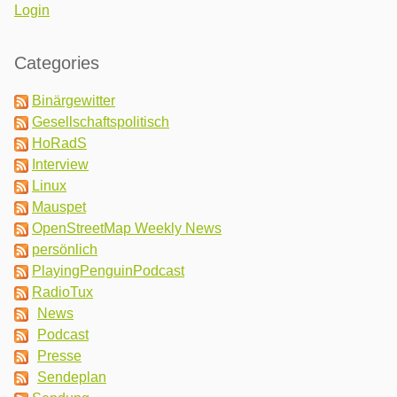
Login
Categories
Binärgewitter
Gesellschaftspolitisch
HoRadS
Interview
Linux
Mauspet
OpenStreetMap Weekly News
persönlich
PlayingPenguinPodcast
RadioTux
News
Podcast
Presse
Sendeplan