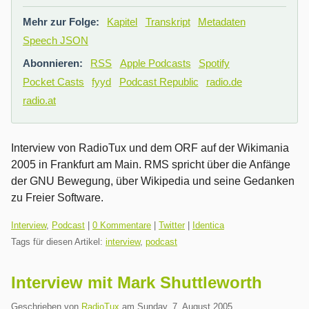
Mehr zur Folge:
Kapitel
Transkript
Metadaten
Speech JSON
Abonnieren:
RSS
Apple Podcasts
Spotify
Pocket Casts
fyyd
Podcast Republic
radio.de
radio.at
Interview von RadioTux und dem ORF auf der Wikimania
2005 in Frankfurt am Main. RMS spricht über die Anfänge
der GNU Bewegung, über Wikipedia und seine Gedanken
zu Freier Software.
Kategorien:
Interview
,
Podcast
|
0 Kommentare
|
Twitter
|
Identica
Tags für diesen Artikel:
interview
,
podcast
Interview mit Mark Shuttleworth
Geschrieben von
RadioTux
am
Sunday, 7. August 2005