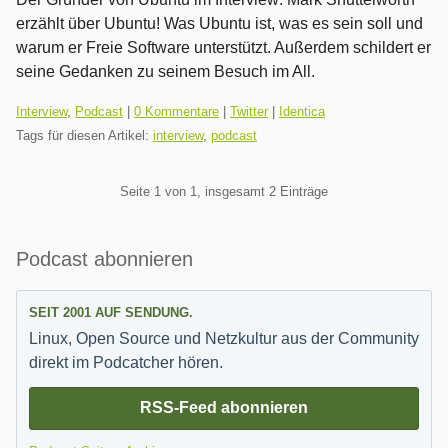
erzählt über Ubuntu! Was Ubuntu ist, was es sein soll und
warum er Freie Software unterstützt. Außerdem schildert er
seine Gedanken zu seinem Besuch im All.
Kategorien:
Interview
,
Podcast
|
0 Kommentare
|
Twitter
|
Identica
Tags für diesen Artikel:
interview
,
podcast
Pagination
Seite 1 von 1, insgesamt 2 Einträge
Seitenleiste
Podcast abonnieren
SEIT 2001 AUF SENDUNG.
Linux, Open Source und Netzkultur aus der Community
direkt im Podcatcher hören.
RSS-Feed abonnieren