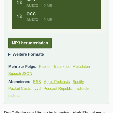
MP3 herunterladen
Weitere Formate
Mehr zur Folge:
Kapitel
Transkript
Metadaten
Speech JSON
Abonnieren:
RSS
Apple Podcasts
Spotify
Pocket Casts
fyyd
Podcast Republic
radio.de
radio.at
Der Gründer von Ubuntu im Interview: Mark Shuttelworth