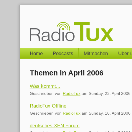
Skip
to
content
Navigation
Home
Podcasts
Mitmachen
Über 
Themen in April 2006
Was kommt...
Geschrieben von
RadioTux
am
Sunday, 23. April 2006
RadioTux Offline
Geschrieben von
RadioTux
am
Sunday, 16. April 2006
deutsches XEN Forum