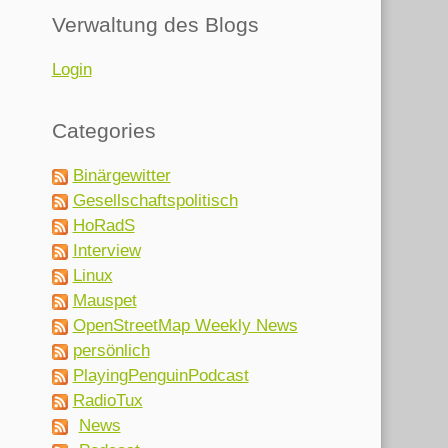
Verwaltung des Blogs
Login
Categories
Binärgewitter
Gesellschaftspolitisch
HoRadS
Interview
Linux
Mauspet
OpenStreetMap Weekly News
persönlich
PlayingPenguinPodcast
RadioTux
News