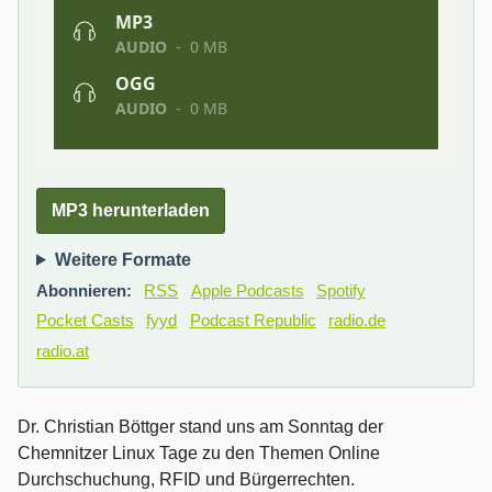
MP3 herunterladen
Weitere Formate
Abonnieren:
RSS
Apple Podcasts
Spotify
Pocket Casts
fyyd
Podcast Republic
radio.de
radio.at
Dr. Christian Böttger stand uns am Sonntag der
Chemnitzer Linux Tage zu den Themen Online
Durchschuchung, RFID und Bürgerrechten.