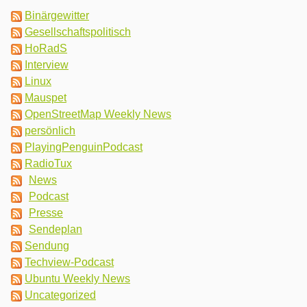
Binärgewitter
Gesellschaftspolitisch
HoRadS
Interview
Linux
Mauspet
OpenStreetMap Weekly News
persönlich
PlayingPenguinPodcast
RadioTux
News
Podcast
Presse
Sendeplan
Sendung
Techview-Podcast
Ubuntu Weekly News
Uncategorized