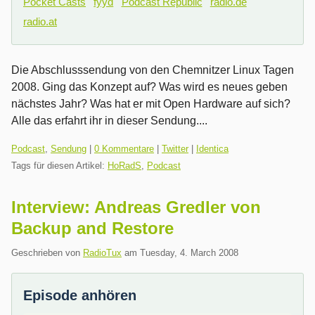
Pocket Casts
fyyd
Podcast Republic
radio.de
radio.at
Die Abschlusssendung von den Chemnitzer Linux Tagen
2008. Ging das Konzept auf? Was wird es neues geben
nächstes Jahr? Was hat er mit Open Hardware auf sich?
Alle das erfahrt ihr in dieser Sendung....
Kategorien:
Podcast
,
Sendung
|
0 Kommentare
|
Twitter
|
Identica
Tags für diesen Artikel:
HoRadS
,
Podcast
Interview: Andreas Gredler von
Backup and Restore
Geschrieben von
RadioTux
am
Tuesday, 4. March 2008
Episode anhören