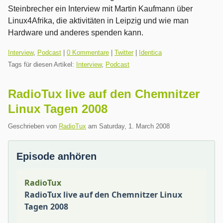
Steinbrecher ein Interview mit Martin Kaufmann über
Linux4Afrika, die aktivitäten in Leipzig und wie man
Hardware und anderes spenden kann.
Kategorien:
Interview
,
Podcast
|
0 Kommentare
|
Twitter
|
Identica
Tags für diesen Artikel:
Interview
,
Podcast
RadioTux live auf den Chemnitzer
Linux Tagen 2008
Geschrieben von
RadioTux
am
Saturday, 1. March 2008
Episode anhören