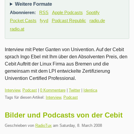
Weitere Formate
Abonnieren:
RSS
Apple Podcasts
Spotify
Pocket Casts
fyyd
Podcast Republic
radio.de
radio.at
Interview mit Peter Ganten von Univention. Auf der Cebit
sprach Ingo Ebel mit Ihm über den Absolventen Preis, den
Cebit Auftritt der Linux Firma aus Bremen und die
gemeinsam mit dem LPI entwickelte Zertifizierung
Univention Certified Professional.
Kategorien:
Interview
,
Podcast
|
0 Kommentare
|
Twitter
|
Identica
Tags für diesen Artikel:
Interview
,
Podcast
Bilder und Podcasts von der Cebit
Geschrieben von
RadioTux
am
Saturday, 8. March 2008