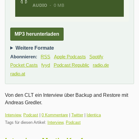
MP3 herunterladen
Weitere Formate
Abonnieren:
RSS
Apple Podcasts
Spotify
Pocket Casts
fyyd
Podcast Republic
radio.de
radio.at
Von den CLT ein Interview über Backup and Restore mit
Andreas Gredler.
Kategorien:
Interview
,
Podcast
|
0 Kommentare
|
Twitter
|
Identica
Tags für diesen Artikel:
Interview
,
Podcast