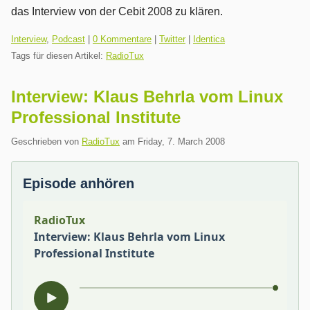
das Interview von der Cebit 2008 zu klären.
Kategorien:
Interview
,
Podcast
|
0 Kommentare
|
Twitter
|
Identica
Tags für diesen Artikel:
RadioTux
Interview: Klaus Behrla vom Linux
Professional Institute
Geschrieben von
RadioTux
am
Friday, 7. March 2008
Episode anhören