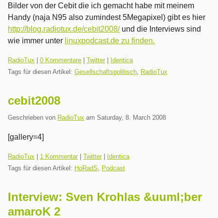
Bilder von der Cebit die ich gemacht habe mit meinem
Handy (naja N95 also zumindest 5Megapixel) gibt es hier
http://blog.radiotux.de/cebit2008/
und die Interviews sind
wie immer unter
linuxpodcast.de zu finden.
Kategorien:
RadioTux
|
0 Kommentare
|
Twitter
|
Identica
Tags für diesen Artikel:
Gesellschaftspolitisch
,
RadioTux
cebit2008
Geschrieben von
RadioTux
am
Saturday, 8. March 2008
[gallery=4]
Kategorien:
RadioTux
|
1 Kommentar
|
Twitter
|
Identica
Tags für diesen Artikel:
HoRadS
,
Podcast
Interview: Sven Krohlas &uuml;ber
amaroK 2