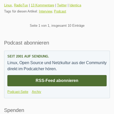
Kategorien:
Linux
,
RadioTux
|
13 Kommentare
|
Twitter
|
Identica
Tags für diesen Artikel:
Interview
,
Podcast
Pagination
Seite 1 von 1, insgesamt 10 Einträge
Seitenleiste
Podcast abonnieren
SEIT 2001 AUF SENDUNG.
Linux, Open Source und Netzkultur aus der Community
direkt im Podcatcher hören.
RSS-Feed abonnieren
Podcast-Seite
Archiv
Spenden