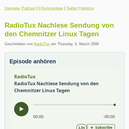
Kategorien:
Interview
,
Podcast
|
0 Kommentare
|
Twitter
|
Identica
RadioTux Nachlese Sendung von
den Chemnitzer Linux Tagen
Geschrieben von
RadioTux
am
Thursday, 6. March 2008
Episode anhören