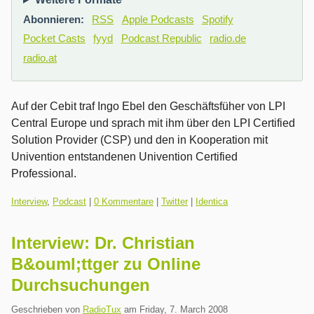
Abonnieren:
RSS
Apple Podcasts
Spotify
Pocket Casts
fyyd
Podcast Republic
radio.de
radio.at
Auf der Cebit traf Ingo Ebel den Geschäftsfüher von LPI
Central Europe und sprach mit ihm über den LPI Certified
Solution Provider (CSP) und den in Kooperation mit
Univention entstandenen Univention Certified
Professional.
Kategorien:
Interview
,
Podcast
|
0 Kommentare
|
Twitter
|
Identica
Interview: Dr. Christian
B&ouml;ttger zu Online
Durchsuchungen
Geschrieben von
RadioTux
am
Friday, 7. March 2008