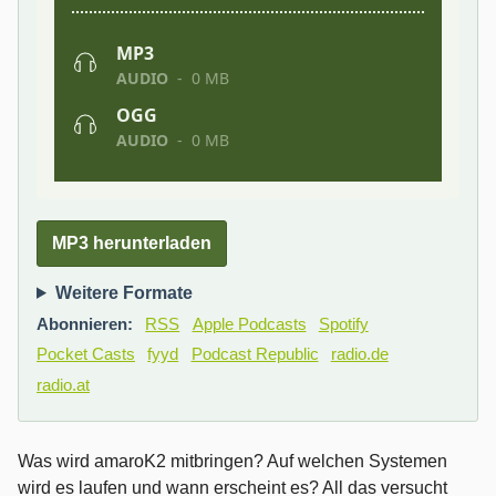
MP3 herunterladen
Weitere Formate
Abonnieren:
RSS
Apple Podcasts
Spotify
Pocket Casts
fyyd
Podcast Republic
radio.de
radio.at
Was wird amaroK2 mitbringen? Auf welchen Systemen
wird es laufen und wann erscheint es? All das versucht