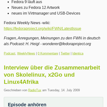
Fedora 9 läuft aus
Neues zu Fedora 12 Artwork
neues im Virtmanager und USB-Devices
Fedora Weekly News -wiki:
https://fedoraproject.org/wiki/FWN/LatestIssue
Fragen, Anregungen, Meinungen zu den FWN in deutsch
als Podcast:
H. Heigl - wonderer@fedoraproject.org
Kategorien:
Podcast
,
WeeklyNews
|
0 Kommentare
|
Twitter
|
Identica
Interview über die Zusammenarbeit
von Skolelinux, x2Go und
Linux4Afrika
Geschrieben von
RadioTux
am
Tuesday, 14. July 2009
Episode anhören