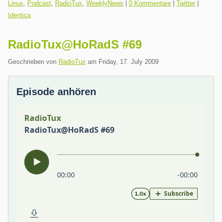
Kategorien:
Linux
,
Podcast
,
RadioTux
,
WeeklyNews
|
0 Kommentare
|
Twitter
|
Identica
RadioTux@HoRadS #69
Geschrieben von
RadioTux
am
Friday, 17. July 2009
Episode anhören