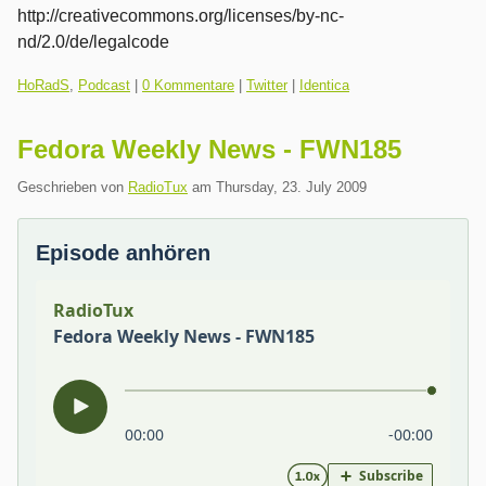
http://creativecommons.org/licenses/by-nc-
nd/2.0/de/legalcode
Kategorien:
HoRadS
,
Podcast
|
0 Kommentare
|
Twitter
|
Identica
Fedora Weekly News - FWN185
Geschrieben von
RadioTux
am
Thursday, 23. July 2009
Episode anhören