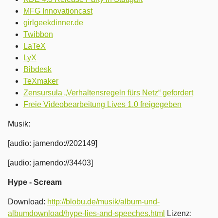
MFG Innovationcast
girlgeekdinner.de
Twibbon
LaTeX
LyX
Bibdesk
TeXmaker
Zensursula „Verhaltensregeln fürs Netz“ gefordert
Freie Videobearbeitung Lives 1.0 freigegeben
Musik:
[audio: jamendo://202149]
[audio: jamendo://34403]
Hype - Scream
Download:
http://blobu.de/musik/album-und-
albumdownload/hype-lies-and-speeches.html
Lizenz: