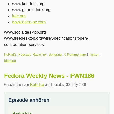
www.kde-look.org
www.gnome-look.org
kde.org
www.open-pc.com
www.socialdesktop.org
www.freedesktop.org/wiki/Specifications/open-
collaboration-services
Kategorien:
HoRadS
,
Podcast
,
RadioTux
,
Sendung
|
0 Kommentare
|
Twitter
|
Identica
Fedora Weekly News - FWN186
Geschrieben von
RadioTux
am
Thursday, 30. July 2009
Episode anhören