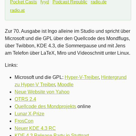
Pocket Casts
fyyd
Podcast Republic
radio.de
radio.at
Zur 70. Ausgabe ist Ingo alleine im Studio und spricht über
Microsoft und die GPL über den Quellcode des Mondflugs,
über Twibbon, KDE 4.3, die Sommerpause und mit Jens
am Telefon über LaTeX, Miro und Videoschnitt unter Linux.
Links:
Microsoft und die GPL:
Hyper-V-Treiber
,
Hintergrund
zu Hyper-V Treiber
,
Moodle
Neue Website von Yahoo
OTRS 2.4
Quellcode des Mondprojekts
online
Lunar X-Prize
FrosCon
Neuer KDE 4.3 RC
KDE 4.3 Release Party in Stuttgart