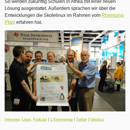
So werden zukünftig Schulen in Afrika mit einer neuen
Lösung ausgestattet. Außerdem sprachen wir über die
Entwicklungen die Skolelinux im Rahmen vom
Rheinland-
Pfalz
erfahren hat.
Kategorien:
Interview
,
Linux
,
Podcast
|
1 Kommentar
|
Twitter
|
Identica