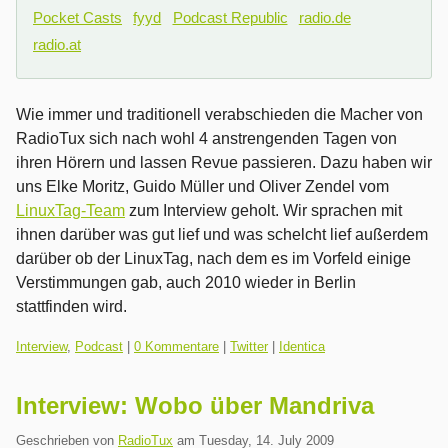
Pocket Casts
fyyd
Podcast Republic
radio.de
radio.at
Wie immer und traditionell verabschieden die Macher von
RadioTux sich nach wohl 4 anstrengenden Tagen von
ihren Hörern und lassen Revue passieren. Dazu haben wir
uns Elke Moritz, Guido Müller und Oliver Zendel vom
LinuxTag-Team
zum Interview geholt. Wir sprachen mit
ihnen darüber was gut lief und was schelcht lief außerdem
darüber ob der LinuxTag, nach dem es im Vorfeld einige
Verstimmungen gab, auch 2010 wieder in Berlin
stattfinden wird.
Kategorien:
Interview
,
Podcast
|
0 Kommentare
|
Twitter
|
Identica
Interview: Wobo über Mandriva
Geschrieben von
RadioTux
am
Tuesday, 14. July 2009