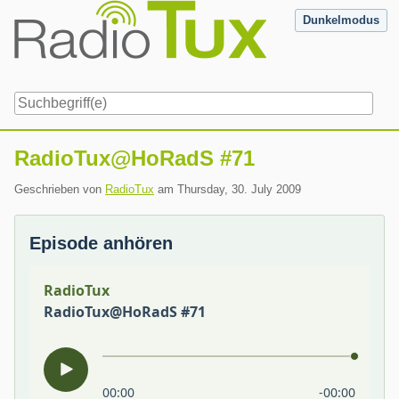
Skip
Dunkelmodus
to
content
Navigation
RadioTux@HoRadS #71
Geschrieben von
RadioTux
am
Thursday, 30. July 2009
Episode anhören