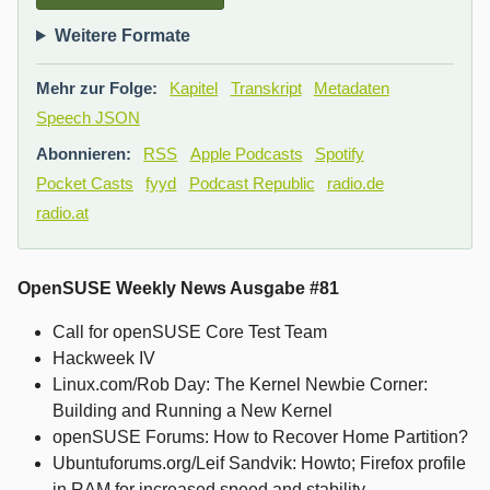
Weitere Formate
Mehr zur Folge:
Kapitel
Transkript
Metadaten
Speech JSON
Abonnieren:
RSS
Apple Podcasts
Spotify
Pocket Casts
fyyd
Podcast Republic
radio.de
radio.at
OpenSUSE Weekly News Ausgabe #81
Call for openSUSE Core Test Team
Hackweek IV
Linux.com/Rob Day: The Kernel Newbie Corner:
Building and Running a New Kernel
openSUSE Forums: How to Recover Home Partition?
Ubuntuforums.org/Leif Sandvik: Howto; Firefox profile
in RAM for increased speed and stability