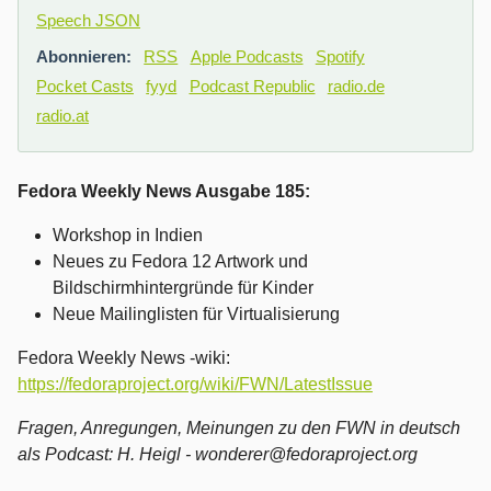
Speech JSON
Abonnieren:
RSS
Apple Podcasts
Spotify
Pocket Casts
fyyd
Podcast Republic
radio.de
radio.at
Fedora Weekly News Ausgabe 185:
Workshop in Indien
Neues zu Fedora 12 Artwork und
Bildschirmhintergründe für Kinder
Neue Mailinglisten für Virtualisierung
Fedora Weekly News -wiki:
https://fedoraproject.org/wiki/FWN/LatestIssue
Fragen, Anregungen, Meinungen zu den FWN in deutsch
als Podcast:
H. Heigl - wonderer@fedoraproject.org