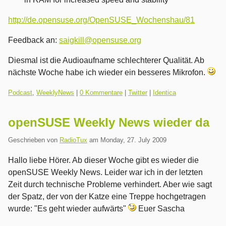
http://de.opensuse.org/OpenSUSE_Wochenshau/81
Feedback an:
saigkill@opensuse.org
Diesmal ist die Audioaufname schlechterer Qualität. Ab
nächste Woche habe ich wieder ein besseres Mikrofon.
Kategorien:
Podcast
,
WeeklyNews
|
0 Kommentare
|
Twitter
|
Identica
openSUSE Weekly News wieder da
Geschrieben von
RadioTux
am
Monday, 27. July 2009
Hallo liebe Hörer. Ab dieser Woche gibt es wieder die
openSUSE Weekly News. Leider war ich in der letzten
Zeit durch technische Probleme verhindert. Aber wie sagt
der Spatz, der von der Katze eine Treppe hochgetragen
wurde: "Es geht wieder aufwärts"
Euer Sascha