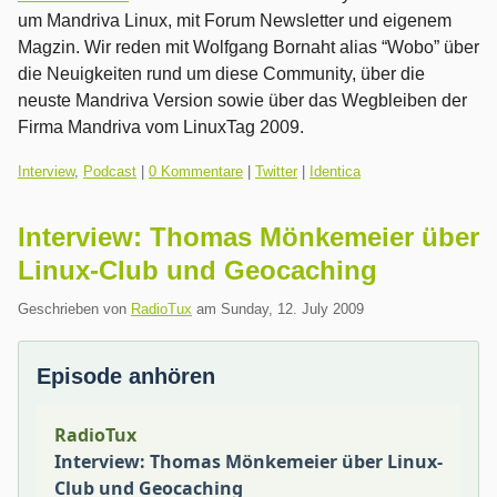
um Mandriva Linux, mit Forum Newsletter und eigenem
Magzin. Wir reden mit Wolfgang Bornaht alias “Wobo” über
die Neuigkeiten rund um diese Community, über die
neuste Mandriva Version sowie über das Wegbleiben der
Firma Mandriva vom LinuxTag 2009.
Kategorien:
Interview
,
Podcast
|
0 Kommentare
|
Twitter
|
Identica
Interview: Thomas Mönkemeier über
Linux-Club und Geocaching
Geschrieben von
RadioTux
am
Sunday, 12. July 2009
Episode anhören