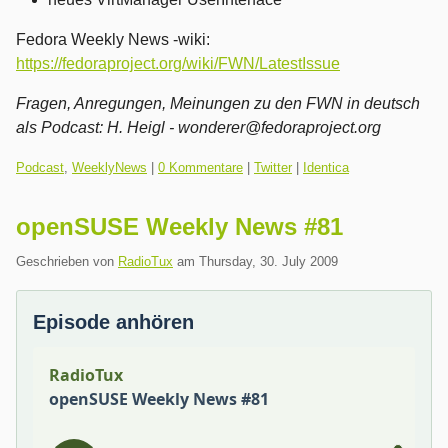
Fedora Weekly News -wiki:
https://fedoraproject.org/wiki/FWN/LatestIssue
Fragen, Anregungen, Meinungen zu den FWN in deutsch
als Podcast:
H. Heigl - wonderer@fedoraproject.org
Kategorien:
Podcast
,
WeeklyNews
|
0 Kommentare
|
Twitter
|
Identica
openSUSE Weekly News #81
Geschrieben von
RadioTux
am
Thursday, 30. July 2009
Episode anhören