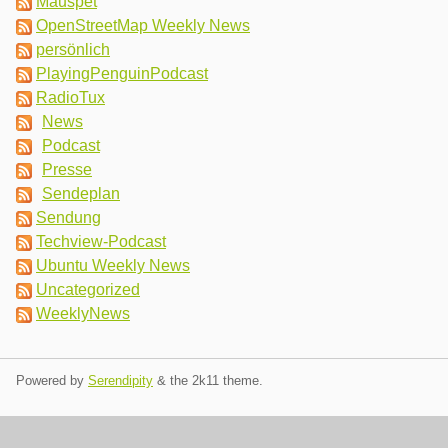
Mauspet
OpenStreetMap Weekly News
persönlich
PlayingPenguinPodcast
RadioTux
News
Podcast
Presse
Sendeplan
Sendung
Techview-Podcast
Ubuntu Weekly News
Uncategorized
WeeklyNews
Powered by
Serendipity
& the
2k11
theme.