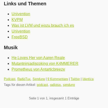
Links und Themen
Univention
KVPM
Was ist LVM und wozu brauch ich es
Univention
FreeBSD
Musik
He Loves Her von Aaren Reale
Mutantninjadiscoking von K4MMERER
Prometheus von Antarticbreeze
Kategorien:
Podcast
,
RadioTux
,
Sendung
|
9 Kommentare
|
Twitter
|
Identica
Tags für diesen Artikel:
podcast
,
radiotux
,
sendung
Pagination
Seite 1 von 1, insgesamt 1 Einträge