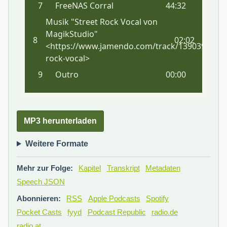
MP3 herunterladen
Weitere Formate
Mehr zur Folge:
Kapitel
Transkript
Metadaten
Speech JSON
Abonnieren:
RSS
Apple Podcasts
Spotify
Pocket Casts
fyyd
Podcast Republic
radio.de
radio.at