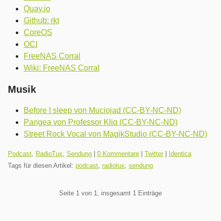
Quay.io
Github: rkt
CoreOS
OCI
FreeNAS Corral
Wiki: FreeNAS Corral
Musik
Before I sleep von Muciojad (CC-BY-NC-ND)
Pangea von Professor Kliq (CC-BY-NC-ND)
Street Rock Vocal von MagikStudio (CC-BY-NC-ND)
Kategorien:
Podcast
,
RadioTux
,
Sendung
|
0 Kommentare
|
Twitter
|
Identica
Tags für diesen Artikel:
podcast
,
radiotux
,
sendung
Pagination
Seite 1 von 1, insgesamt 1 Einträge