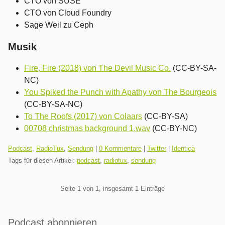
CTO von SUSE
CTO von Cloud Foundry
Sage Weil zu Ceph
Musik
Fire, Fire (2018) von The Devil Music Co.
(CC-BY-SA-
NC)
You Spiked the Punch with Apathy von The Bourgeois
(CC-BY-SA-NC)
To The Roofs (2017) von Colaars
(CC-BY-SA)
00708 christmas background 1.wav
(CC-BY-NC)
Kategorien:
Podcast
,
RadioTux
,
Sendung
|
0 Kommentare
|
Twitter
|
Identica
Tags für diesen Artikel:
podcast
,
radiotux
,
sendung
Pagination
Seite 1 von 1, insgesamt 1 Einträge
Seitenleiste
Podcast abonnieren