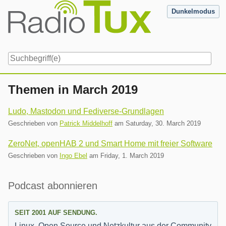
Skip
Dunkelmodus
to
content
Navigation
Themen in March 2019
Ludo, Mastodon und Fediverse-Grundlagen
Geschrieben von
Patrick Middelhoff
am
Saturday, 30. March 2019
ZeroNet, openHAB 2 und Smart Home mit freier Software
Geschrieben von
Ingo Ebel
am
Friday, 1. March 2019
Seitenleiste
Podcast abonnieren
SEIT 2001 AUF SENDUNG.
Linux, Open Source und Netzkultur aus der Community