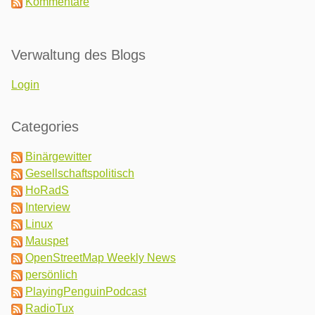
Kommentare
Verwaltung des Blogs
Login
Categories
Binärgewitter
Gesellschaftspolitisch
HoRadS
Interview
Linux
Mauspet
OpenStreetMap Weekly News
persönlich
PlayingPenguinPodcast
RadioTux