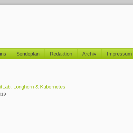
uns
Sendeplan
Redaktion
Archiv
Impressum
itLab, Longhorn & Kubernetes
019