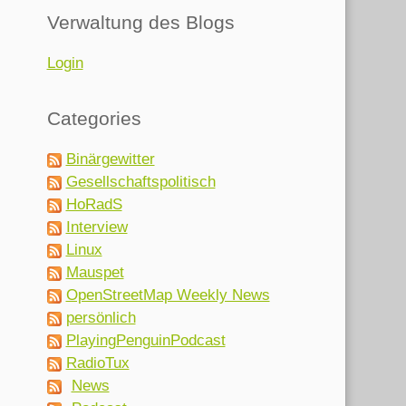
Verwaltung des Blogs
Login
Categories
Binärgewitter
Gesellschaftspolitisch
HoRadS
Interview
Linux
Mauspet
OpenStreetMap Weekly News
persönlich
PlayingPenguinPodcast
RadioTux
News