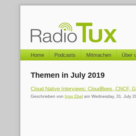
Skip
to
content
Navigation
Home
Podcasts
Mitmachen
Über 
Themen in July 2019
Cloud Native Interviews: CloudBees, CNCF, G
Geschrieben von
Ingo Ebel
am
Wednesday, 31. July 2