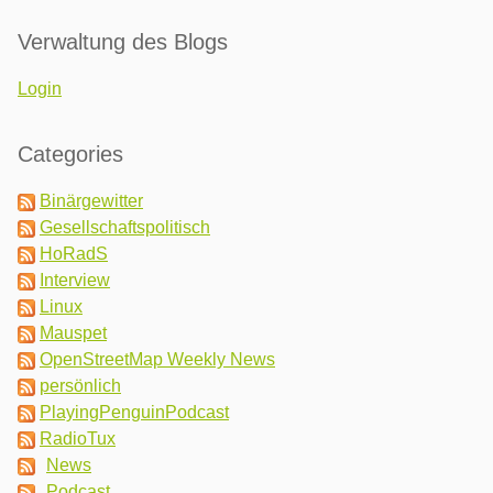
Verwaltung des Blogs
Login
Categories
Binärgewitter
Gesellschaftspolitisch
HoRadS
Interview
Linux
Mauspet
OpenStreetMap Weekly News
persönlich
PlayingPenguinPodcast
RadioTux
News
Podcast