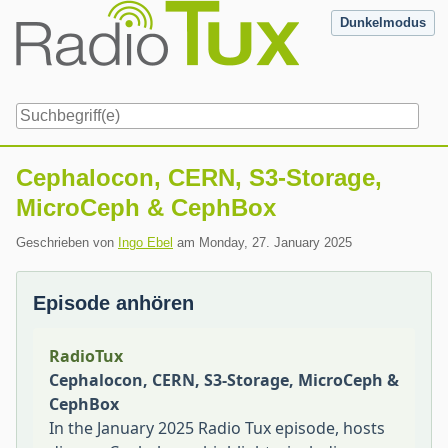
Skip
Dunkelmodus
to
content
Navigation
Cephalocon, CERN, S3-Storage,
MicroCeph & CephBox
Geschrieben von
Ingo Ebel
am
Monday, 27. January 2025
Episode anhören