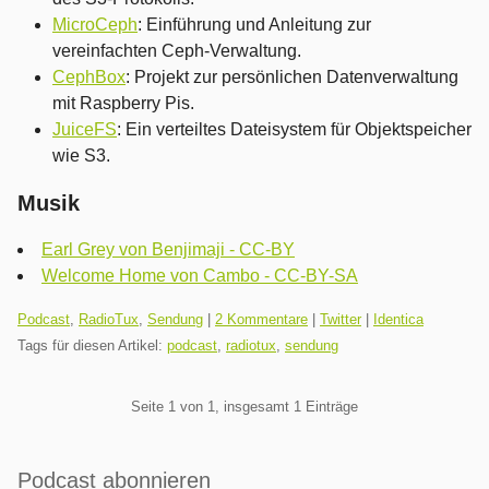
MicroCeph
: Einführung und Anleitung zur
vereinfachten Ceph-Verwaltung.
CephBox
: Projekt zur persönlichen Datenverwaltung
mit Raspberry Pis.
JuiceFS
: Ein verteiltes Dateisystem für Objektspeicher
wie S3.
Musik
Earl Grey von Benjimaji - CC-BY
Welcome Home von Cambo - CC-BY-SA
Kategorien:
Podcast
,
RadioTux
,
Sendung
|
2 Kommentare
|
Twitter
|
Identica
Tags für diesen Artikel:
podcast
,
radiotux
,
sendung
Pagination
Seite 1 von 1, insgesamt 1 Einträge
Seitenleiste
Podcast abonnieren