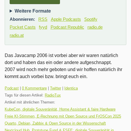
Weitere Formate
Abonnieren:
RSS
Apple Podcasts
Spotify
Pocket Casts
fyyd
Podcast Republic
radio.de
radio.at
Das Javacamp 2006 ist vorbei aber wir waren natürlich
dort und haben das ein oder andere aufgeschnappt.
2007 wird noch mehr geboten und wir hoffen natürlich ihr
kommt auch vorbei bzw. bringt euch ein.
Kategorien:
Podcast
|
0 Kommentare
|
Twitter
|
Identica
Tags für diesen Artikel:
RadioTux
Artikel mit ähnlichen Themen:
KubeCon, digitale Souveränität, Home Assistant & faire Hardware
Freie KI-Stimmen, E-Rechnung mit Open Source und FrOSCon 2025
Quarto, Debian, Zabbix & Open Source in der Wissenschaft
Nextcloud Hub, Prototype Fund & FSFE: digitale Souveränität in