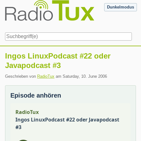
Skip
Dunkelmodus
to
content
Navigation
Ingos LinuxPodcast #22 oder
Javapodcast #3
Geschrieben von
RadioTux
am
Saturday, 10. June 2006
Episode anhören