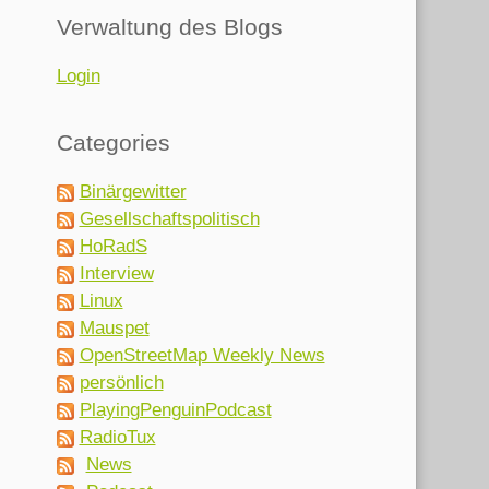
Verwaltung des Blogs
Login
Categories
Binärgewitter
Gesellschaftspolitisch
HoRadS
Interview
Linux
Mauspet
OpenStreetMap Weekly News
persönlich
PlayingPenguinPodcast
RadioTux
News