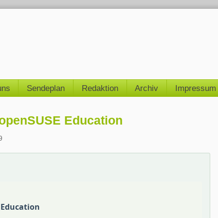
uns
Sendeplan
Redaktion
Archiv
Impressum
n openSUSE Education
9