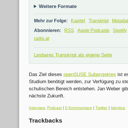
Weitere Formate
Mehr zur Folge:
Kapitel
Transkript
Metada
Abonnieren:
RSS
Apple Podcasts
Spotify
radio.at
Lesbares Transkript als eigene Seite
Das Ziel dieses
openSUSE Subprojektes
ist e
Studium benötigt werden, zur Verfügung zu stel
schulischen Bereich entstehen. Jan Weber gibt 
nächste Zukunft.
Kategorien:
Interview
,
Podcast
|
0 Kommentare
|
Twitter
|
Identica
Trackbacks