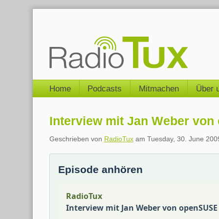
Skip
to
content
Navigation
Home
Podcasts
Mitmachen
Über 
Interview mit Jan Weber vo
Geschrieben von
RadioTux
am
Tuesday, 30. June 200
Episode anhören