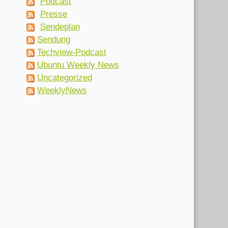
Podcast
Presse
Sendeplan
Sendung
Techview-Podcast
Ubuntu Weekly News
Uncategorized
WeeklyNews