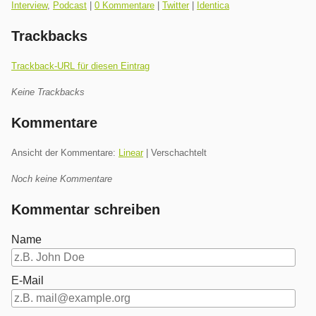
Kategorien:
Interview
,
Podcast
|
0 Kommentare
|
Twitter
|
Identica
Trackbacks
Trackback-URL für diesen Eintrag
Keine Trackbacks
Kommentare
Ansicht der Kommentare:
Linear
| Verschachtelt
Noch keine Kommentare
Kommentar schreiben
Name
E-Mail