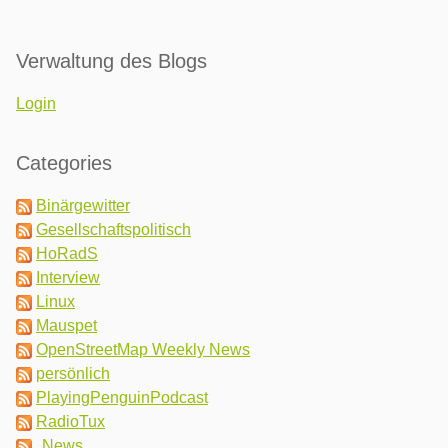
Verwaltung des Blogs
Login
Categories
Binärgewitter
Gesellschaftspolitisch
HoRadS
Interview
Linux
Mauspet
OpenStreetMap Weekly News
persönlich
PlayingPenguinPodcast
RadioTux
News