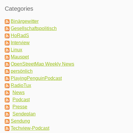
Categories
Binärgewitter
Gesellschaftspolitisch
HoRadS
Interview
Linux
Mauspet
OpenStreetMap Weekly News
persönlich
PlayingPenguinPodcast
RadioTux
News
Podcast
Presse
Sendeplan
Sendung
Techview-Podcast