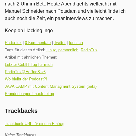
nach 2 Uhr im Bett. Heute Abend gehts vielleicht mit
Manuel Schneider nach Potsdam und vielleicht finde ich
auch noch die Zeit, ein paar Interviews zu machen.
Keep on Hacking Ingo
Kategorien:
RadioTux
|
0 Kommentare
|
Twitter
|
Identica
Tags für diesen Artikel:
Linux
,
persoenlich
,
RadioTux
Artikel mit ähnlichen Themen:
Letzter CeBIT Tag für mich
RadioTux@HoRadS #6
Wo bleibt der Podcast?!
JAVA CAMP mit Content Managment System (beta)
Brandenburger LinuxInfoTag
Trackbacks
Trackback-URL für diesen Eintrag
Keine Trackbacks