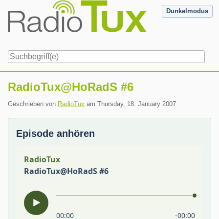
Skip
Dunkelmodus
to
content
Navigation
RadioTux@HoRadS #6
Geschrieben von
RadioTux
am
Thursday, 18. January 2007
Episode anhören