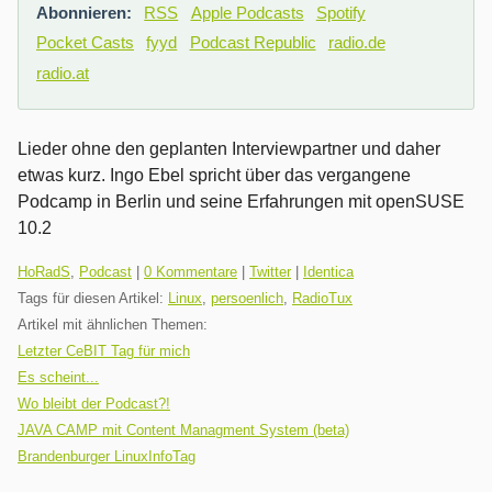
Abonnieren:
RSS
Apple Podcasts
Spotify
Pocket Casts
fyyd
Podcast Republic
radio.de
radio.at
Lieder ohne den geplanten Interviewpartner und daher
etwas kurz. Ingo Ebel spricht über das vergangene
Podcamp in Berlin und seine Erfahrungen mit openSUSE
10.2
Kategorien:
HoRadS
,
Podcast
|
0 Kommentare
|
Twitter
|
Identica
Tags für diesen Artikel:
Linux
,
persoenlich
,
RadioTux
Artikel mit ähnlichen Themen:
Letzter CeBIT Tag für mich
Es scheint...
Wo bleibt der Podcast?!
JAVA CAMP mit Content Managment System (beta)
Brandenburger LinuxInfoTag