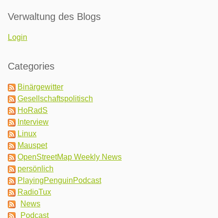
Verwaltung des Blogs
Login
Categories
Binärgewitter
Gesellschaftspolitisch
HoRadS
Interview
Linux
Mauspet
OpenStreetMap Weekly News
persönlich
PlayingPenguinPodcast
RadioTux
News
Podcast