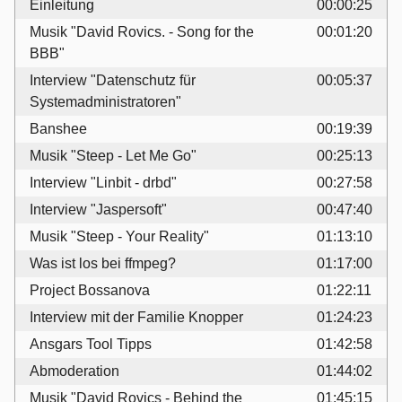
Einleitung
00:00:25
Musik "David Rovics. - Song for the
00:01:20
BBB"
Interview "Datenschutz für
00:05:37
Systemadministratoren"
Banshee
00:19:39
Musik "Steep - Let Me Go"
00:25:13
Interview "Linbit - drbd"
00:27:58
Interview "Jaspersoft"
00:47:40
Musik "Steep - Your Reality"
01:13:10
Was ist los bei ffmpeg?
01:17:00
Project Bossanova
01:22:11
Interview mit der Familie Knopper
01:24:23
Ansgars Tool Tipps
01:42:58
Abmoderation
01:44:02
Musik "David Rovics - Behind the
01:45:15