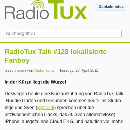
Skip
Dunkelmodus
to
content
Navigation
RadioTux Talk #128 lokalisierte
Fanboy
Geschrieben von
RadioTux
am
Thursday, 28. April 2011
In der Kürze liegt die Würze!
Deswegen heute eine Kurzausführung von RadioTux Talk!
Nur die Harten und Gesunden kommen heute ins Studio.
Ingo und Sven (
@pfleidi
) sprechen über die
letztwöchentlichen Hacks, das (lt. Sven alternativlose)
iPhone, ausgefallene Cloud EKG, und natürlich viel mehr!