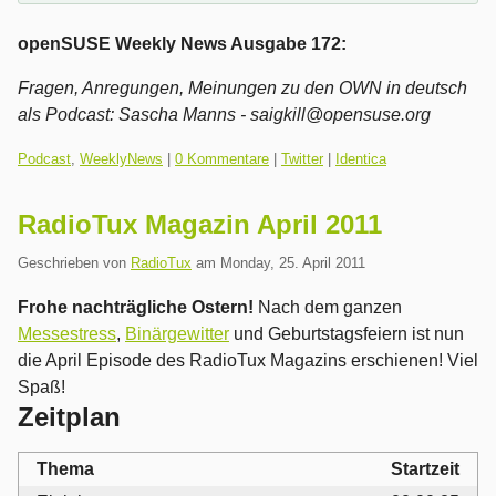
openSUSE Weekly News Ausgabe 172:
Fragen, Anregungen, Meinungen zu den OWN in deutsch
als Podcast:
Sascha Manns - saigkill@opensuse.org
Kategorien:
Podcast
,
WeeklyNews
|
0 Kommentare
|
Twitter
|
Identica
RadioTux Magazin April 2011
Geschrieben von
RadioTux
am
Monday, 25. April 2011
Frohe nachträgliche Ostern!
Nach dem ganzen
Messestress
,
Binärgewitter
und Geburtstagsfeiern ist nun
die April Episode des RadioTux Magazins erschienen! Viel
Spaß!
Zeitplan
Thema
Startzeit