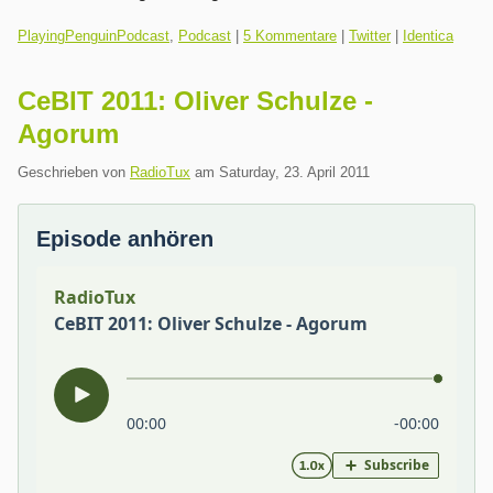
Kategorien:
PlayingPenguinPodcast
,
Podcast
|
5 Kommentare
|
Twitter
|
Identica
CeBIT 2011: Oliver Schulze -
Agorum
Geschrieben von
RadioTux
am
Saturday, 23. April 2011
Episode anhören