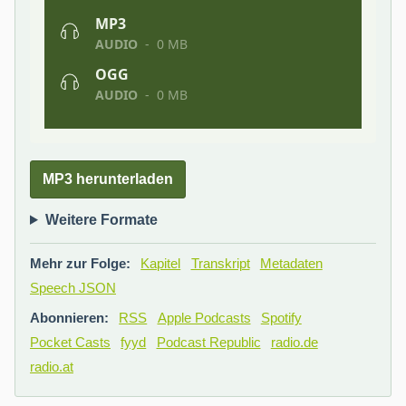
MP3 herunterladen
Weitere Formate
Mehr zur Folge:
Kapitel
Transkript
Metadaten
Speech JSON
Abonnieren:
RSS
Apple Podcasts
Spotify
Pocket Casts
fyyd
Podcast Republic
radio.de
radio.at