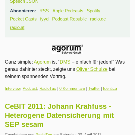
Speech JSON
Abonnieren:
RSS
Apple Podcasts
Spotify
Pocket Casts
fyyd
Podcast Republic
radio.de
radio.at
Ganz simple:
Agorum
ist "
DMS
– einfach für jeden!" Was
genau dahinter steckt, zeigte uns
Oliver Schulze
bei
seinem spannenden Vortrag.
Kategorien:
Interview
,
Podcast
,
RadioTux
|
0 Kommentare
|
Twitter
|
Identica
CeBIT 2011: Johann Krahfuss -
Heterogene Datensicherung mit
SEP sesam
Geschrieben von
RadioTux
am
Saturday, 23. April 2011