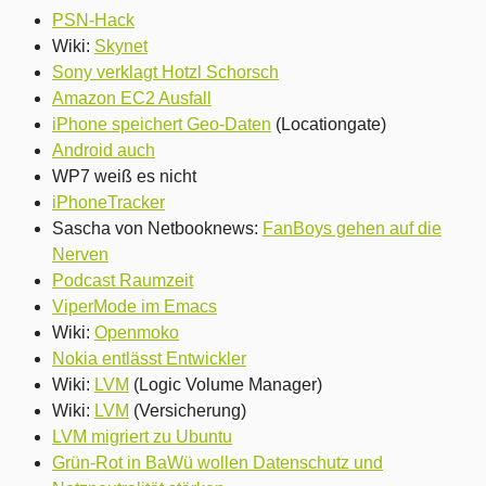
PSN-Hack
Wiki:
Skynet
Sony verklagt Hotzl Schorsch
Amazon EC2 Ausfall
iPhone speichert Geo-Daten
(Locationgate)
Android auch
WP7 weiß es nicht
iPhoneTracker
Sascha von Netbooknews:
FanBoys gehen auf die
Nerven
Podcast Raumzeit
ViperMode im Emacs
Wiki:
Openmoko
Nokia entlässt Entwickler
Wiki:
LVM
(Logic Volume Manager)
Wiki:
LVM
(Versicherung)
LVM migriert zu Ubuntu
Grün-Rot in BaWü wollen Datenschutz und