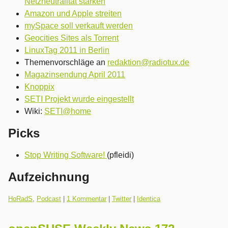
Netzneutralität stärken
Amazon und Apple streiten
mySpace soll verkauft werden
Geocities Sites als Torrent
LinuxTag 2011 in Berlin
Themenvorschläge an
redaktion@radiotux.de
Magazinsendung April 2011
Knoppix
SETI Projekt wurde eingestellt
Wiki:
SETI@home
Picks
Stop Writing Software!
(pfleidi)
Aufzeichnung
Kategorien:
HoRadS
,
Podcast
|
1 Kommentar
|
Twitter
|
Identica