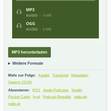
MP3 herunterladen
Weitere Formate
Mehr zur Folge:
Kapitel
Transkript
Metadaten
Speech JSON
Abonnieren:
RSS
Apple Podcasts
Spotify
Pocket Casts
fyyd
Podcast Republic
radio.de
radio.at