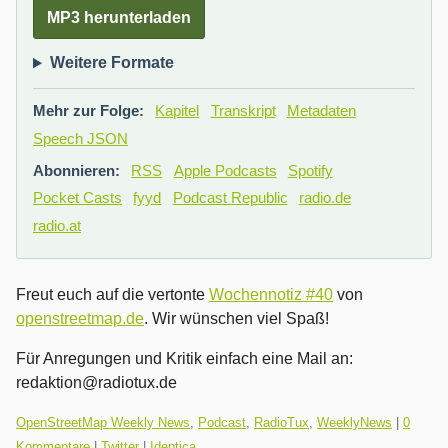
MP3 herunterladen
Weitere Formate
Mehr zur Folge:
Kapitel
Transkript
Metadaten
Speech JSON
Abonnieren:
RSS
Apple Podcasts
Spotify
Pocket Casts
fyyd
Podcast Republic
radio.de
radio.at
Freut euch auf die vertonte
Wochennotiz #40
von
openstreetmap.de
. Wir wünschen viel Spaß!
Für Anregungen und Kritik einfach eine Mail an:
redaktion@radiotux.de
Kategorien:
OpenStreetMap Weekly News
,
Podcast
,
RadioTux
,
WeeklyNews
|
0
Kommentare
|
Twitter
|
Identica