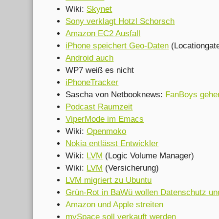
Wiki:
Skynet
Sony verklagt Hotzl Schorsch
Amazon EC2 Ausfall
iPhone speichert Geo-Daten
(Locationgat
Android auch
WP7 weiß es nicht
iPhoneTracker
Sascha von Netbooknews:
FanBoys gehen
Podcast Raumzeit
ViperMode im Emacs
Wiki:
Openmoko
Nokia entlässt Entwickler
Wiki:
LVM
(Logic Volume Manager)
Wiki:
LVM
(Versicherung)
LVM migriert zu Ubuntu
Grün-Rot in BaWü wollen Datenschutz und
Amazon und Apple streiten
mySpace soll verkauft werden