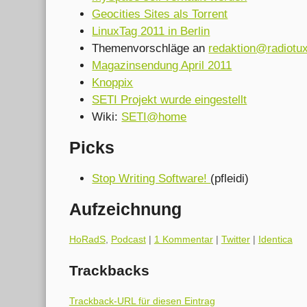
Geocities Sites als Torrent
LinuxTag 2011 in Berlin
Themenvorschläge an
redaktion@radiotu
Magazinsendung April 2011
Knoppix
SETI Projekt wurde eingestellt
Wiki:
SETI@home
Picks
Stop Writing Software!
(pfleidi)
Aufzeichnung
Kategorien:
HoRadS
,
Podcast
|
1 Kommentar
|
Twitter
|
Identica
Trackbacks
Trackback-URL für diesen Eintrag