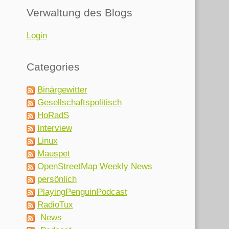
Verwaltung des Blogs
Login
Categories
Binärgewitter
Gesellschaftspolitisch
HoRadS
Interview
Linux
Mauspet
OpenStreetMap Weekly News
persönlich
PlayingPenguinPodcast
RadioTux
News