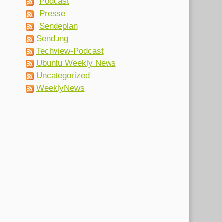
Podcast
Presse
Sendeplan
Sendung
Techview-Podcast
Ubuntu Weekly News
Uncategorized
WeeklyNews