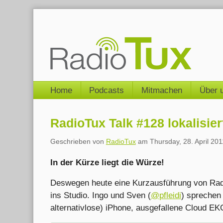
Skip
to
content
Navigation
Home
Podcasts
Mitmachen
Über 
RadioTux Talk #128 lokalisie
Geschrieben von
RadioTux
am
Thursday, 28. April 201
In der Kürze liegt die Würze!
Deswegen heute eine Kurzausführung von Rad
ins Studio. Ingo und Sven (
@pfleidi
) sprechen 
alternativlose) iPhone, ausgefallene Cloud EKG