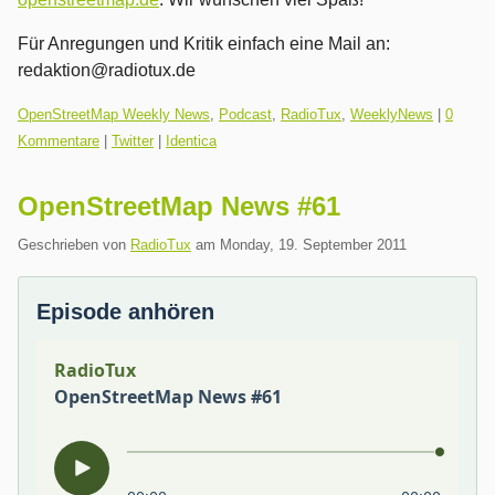
Für Anregungen und Kritik einfach eine Mail an:
redaktion@radiotux.de
Kategorien:
OpenStreetMap Weekly News
,
Podcast
,
RadioTux
,
WeeklyNews
|
0
Kommentare
|
Twitter
|
Identica
OpenStreetMap News #61
Geschrieben von
RadioTux
am
Monday, 19. September 2011
Episode anhören