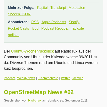
Mehr zur Folge:
Kapitel
Transkript
Metadaten
Speech JSON
Abonnieren:
RSS
Apple Podcasts
Spotify
Pocket Casts
fyyd
Podcast Republic
radio.de
radio.at
Der
Ubuntu-Wochenrückblick
auf RadioTux aus der
Community von Ubuntu der Kalenderwoche 39/2011 ist
da. Diverse Themen rund um Ubuntu und Linux werden
kurz besprochen.
Kategorien:
Podcast
,
WeeklyNews
|
0 Kommentare
|
Twitter
|
Identica
OpenStreetMap News #62
Geschrieben von
RadioTux
am
Sunday, 25. September 2011