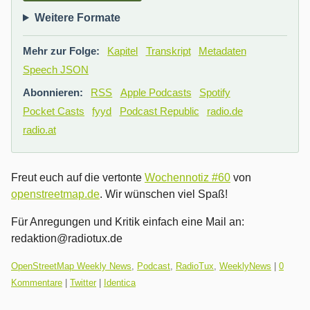
Weitere Formate
Mehr zur Folge:
Kapitel
Transkript
Metadaten
Speech JSON
Abonnieren:
RSS
Apple Podcasts
Spotify
Pocket Casts
fyyd
Podcast Republic
radio.de
radio.at
Freut euch auf die vertonte
Wochennotiz #60
von
openstreetmap.de
. Wir wünschen viel Spaß!
Für Anregungen und Kritik einfach eine Mail an:
redaktion@radiotux.de
Kategorien:
OpenStreetMap Weekly News
,
Podcast
,
RadioTux
,
WeeklyNews
|
0
Kommentare
|
Twitter
|
Identica