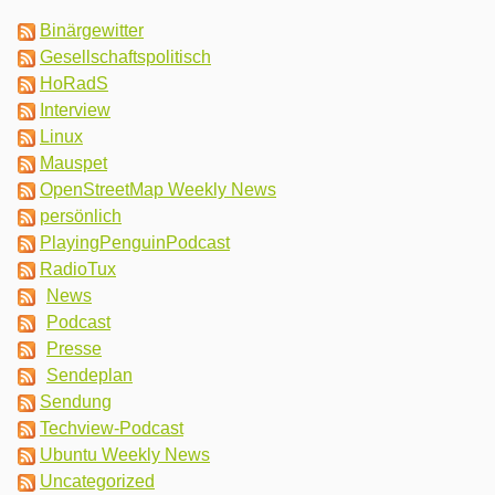
Binärgewitter
Gesellschaftspolitisch
HoRadS
Interview
Linux
Mauspet
OpenStreetMap Weekly News
persönlich
PlayingPenguinPodcast
RadioTux
News
Podcast
Presse
Sendeplan
Sendung
Techview-Podcast
Ubuntu Weekly News
Uncategorized