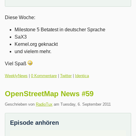
Diese Woche:
Milestone 5 Betatest in deutscher Sprache
SaX3
Kernel.org geknackt
und vielem mehr.
Viel Spaß
Kategorien:
WeeklyNews
|
0 Kommentare
|
Twitter
|
Identica
OpenStreetMap News #59
Geschrieben von
RadioTux
am
Tuesday, 6. September 2011
Episode anhören