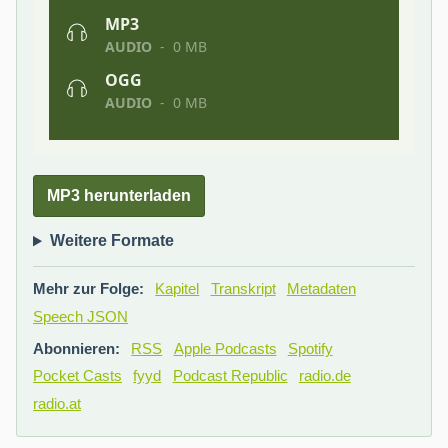
MP3 herunterladen
Weitere Formate
Mehr zur Folge:
Kapitel
Transkript
Metadaten
Speech JSON
Abonnieren:
RSS
Apple Podcasts
Spotify
Pocket Casts
fyyd
Podcast Republic
radio.de
radio.at