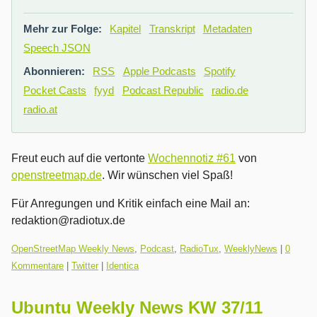
Mehr zur Folge:
Kapitel
Transkript
Metadaten
Speech JSON
Abonnieren:
RSS
Apple Podcasts
Spotify
Pocket Casts
fyyd
Podcast Republic
radio.de
radio.at
Freut euch auf die vertonte
Wochennotiz #61
von
openstreetmap.de
. Wir wünschen viel Spaß!
Für Anregungen und Kritik einfach eine Mail an:
redaktion@radiotux.de
Kategorien:
OpenStreetMap Weekly News
,
Podcast
,
RadioTux
,
WeeklyNews
|
0
Kommentare
|
Twitter
|
Identica
Ubuntu Weekly News KW 37/11