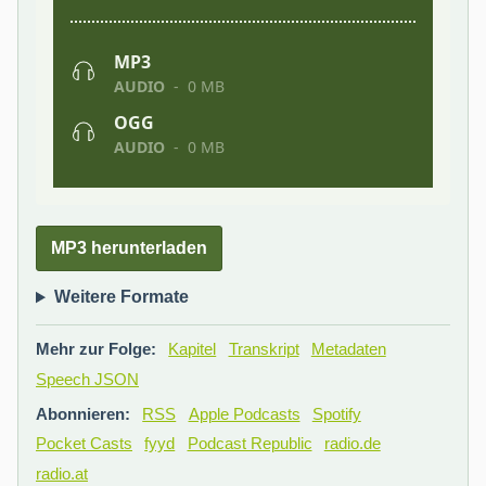
MP3 herunterladen
Weitere Formate
Mehr zur Folge:
Kapitel
Transkript
Metadaten
Speech JSON
Abonnieren:
RSS
Apple Podcasts
Spotify
Pocket Casts
fyyd
Podcast Republic
radio.de
radio.at