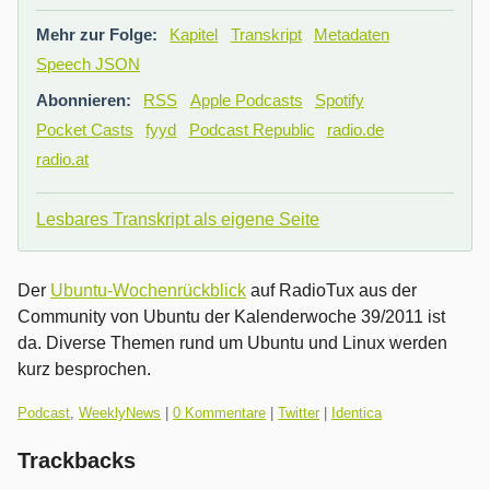
Mehr zur Folge:
Kapitel
Transkript
Metadaten
Speech JSON
Abonnieren:
RSS
Apple Podcasts
Spotify
Pocket Casts
fyyd
Podcast Republic
radio.de
radio.at
Lesbares Transkript als eigene Seite
Der
Ubuntu-Wochenrückblick
auf RadioTux aus der
Community von Ubuntu der Kalenderwoche 39/2011 ist
da. Diverse Themen rund um Ubuntu und Linux werden
kurz besprochen.
Kategorien:
Podcast
,
WeeklyNews
|
0 Kommentare
|
Twitter
|
Identica
Trackbacks