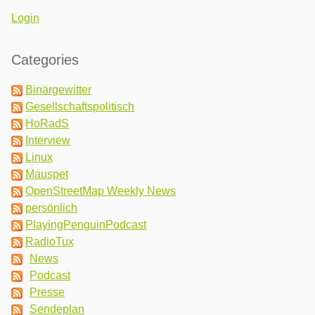
Login
Categories
Binärgewitter
Gesellschaftspolitisch
HoRadS
Interview
Linux
Mauspet
OpenStreetMap Weekly News
persönlich
PlayingPenguinPodcast
RadioTux
News
Podcast
Presse
Sendeplan