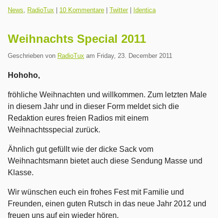
Kategorien:
News
,
RadioTux
|
10 Kommentare
|
Twitter
|
Identica
Weihnachts Special 2011
Geschrieben von
RadioTux
am
Friday, 23. December 2011
Hohoho,
fröhliche Weihnachten und willkommen. Zum letzten Male
in diesem Jahr und in dieser Form meldet sich die
Redaktion eures freien Radios mit einem
Weihnachtsspecial zurück.
Ähnlich gut gefüllt wie der dicke Sack vom
Weihnachtsmann bietet auch diese Sendung Masse und
Klasse.
Wir wünschen euch ein frohes Fest mit Familie und
Freunden, einen guten Rutsch in das neue Jahr 2012 und
freuen uns auf ein wieder hören.