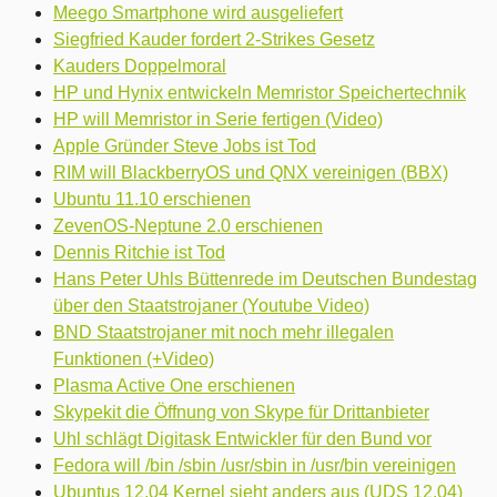
Meego Smartphone wird ausgeliefert
Siegfried Kauder fordert 2-Strikes Gesetz
Kauders Doppelmoral
HP und Hynix entwickeln Memristor Speichertechnik
HP will Memristor in Serie fertigen (Video)
Apple Gründer Steve Jobs ist Tod
RIM will BlackberryOS und QNX vereinigen (BBX)
Ubuntu 11.10 erschienen
ZevenOS-Neptune 2.0 erschienen
Dennis Ritchie ist Tod
Hans Peter Uhls Büttenrede im Deutschen Bundestag
über den Staatstrojaner (Youtube Video)
BND Staatstrojaner mit noch mehr illegalen
Funktionen (+Video)
Plasma Active One erschienen
Skypekit die Öffnung von Skype für Drittanbieter
Uhl schlägt Digitask Entwickler für den Bund vor
Fedora will /bin /sbin /usr/sbin in /usr/bin vereinigen
Ubuntus 12.04 Kernel sieht anders aus (UDS 12.04)