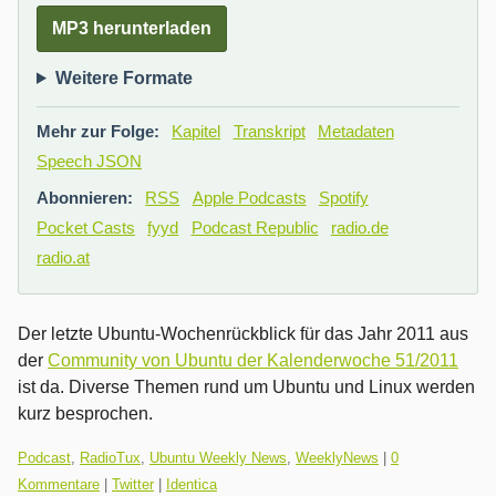
MP3 herunterladen
Weitere Formate
Mehr zur Folge:
Kapitel
Transkript
Metadaten
Speech JSON
Abonnieren:
RSS
Apple Podcasts
Spotify
Pocket Casts
fyyd
Podcast Republic
radio.de
radio.at
Der letzte Ubuntu-Wochenrückblick für das Jahr 2011 aus
der
Community von Ubuntu der Kalenderwoche 51/2011
ist da. Diverse Themen rund um Ubuntu und Linux werden
kurz besprochen.
Kategorien:
Podcast
,
RadioTux
,
Ubuntu Weekly News
,
WeeklyNews
|
0
Kommentare
|
Twitter
|
Identica