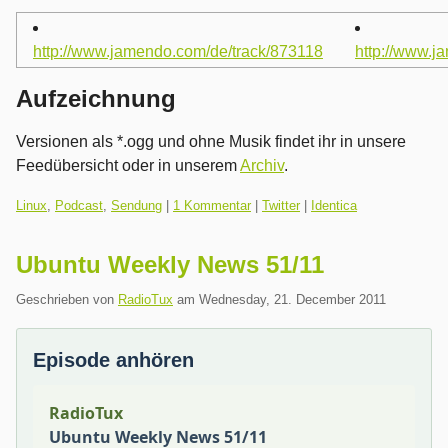
http://www.jamendo.com/de/track/873118
http://www.j
Aufzeichnung
Versionen als *.ogg und ohne Musik findet ihr in unsere
Feedübersicht oder in unserem
Archiv
.
Kategorien:
Linux
,
Podcast
,
Sendung
|
1 Kommentar
|
Twitter
|
Identica
Ubuntu Weekly News 51/11
Geschrieben von
RadioTux
am
Wednesday, 21. December 2011
Episode anhören