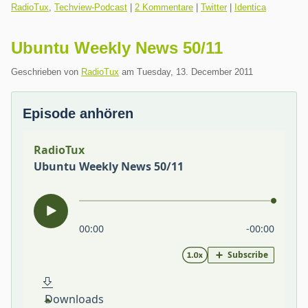
Kategorien:
RadioTux
,
Techview-Podcast
|
2 Kommentare
|
Twitter
|
Identica
Ubuntu Weekly News 50/11
Geschrieben von
RadioTux
am
Tuesday, 13. December 2011
Episode anhören