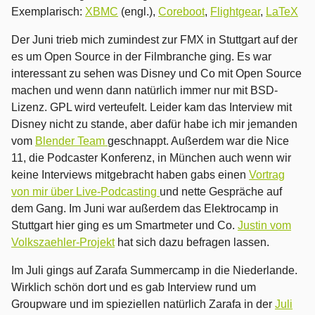
Exemplarisch:
XBMC
(engl.),
Coreboot
,
Flightgear
,
LaTeX
Der Juni trieb mich zumindest zur FMX in Stuttgart auf der
es um Open Source in der Filmbranche ging. Es war
interessant zu sehen was Disney und Co mit Open Source
machen und wenn dann natürlich immer nur mit BSD-
Lizenz. GPL wird verteufelt. Leider kam das Interview mit
Disney nicht zu stande, aber dafür habe ich mir jemanden
vom
Blender Team
geschnappt. Außerdem war die Nice
11, die Podcaster Konferenz, in München auch wenn wir
keine Interviews mitgebracht haben gabs einen
Vortrag
von mir über Live-Podcasting
und nette Gespräche auf
dem Gang. Im Juni war außerdem das Elektrocamp in
Stuttgart hier ging es um Smartmeter und Co.
Justin vom
Volkszaehler-Projekt
hat sich dazu befragen lassen.
Im Juli gings auf Zarafa Summercamp in die Niederlande.
Wirklich schön dort und es gab Interview rund um
Groupware und im spieziellen natürlich Zarafa in der
Juli