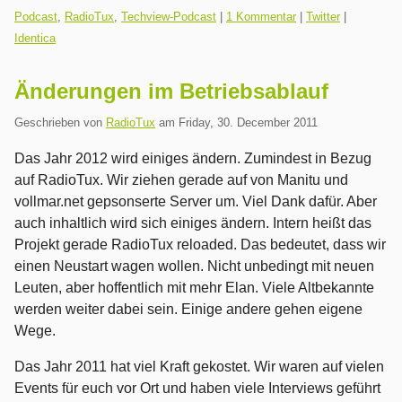
Kategorien:
Podcast
,
RadioTux
,
Techview-Podcast
|
1 Kommentar
|
Twitter
|
Identica
Änderungen im Betriebsablauf
Geschrieben von
RadioTux
am
Friday, 30. December 2011
Das Jahr 2012 wird einiges ändern. Zumindest in Bezug
auf RadioTux. Wir ziehen gerade auf von Manitu und
vollmar.net gepsonserte Server um. Viel Dank dafür. Aber
auch inhaltlich wird sich einiges ändern. Intern heißt das
Projekt gerade RadioTux reloaded. Das bedeutet, dass wir
einen Neustart wagen wollen. Nicht unbedingt mit neuen
Leuten, aber hoffentlich mit mehr Elan. Viele Altbekannte
werden weiter dabei sein. Einige andere gehen eigene
Wege.
Das Jahr 2011 hat viel Kraft gekostet. Wir waren auf vielen
Events für euch vor Ort und haben viele Interviews geführt