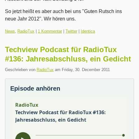
So jetzt heißt es aber auch bei uns "Guten Rutsch ins
neue Jahr 2012". Wir hören uns.
Kategorien:
News
,
RadioTux
|
1 Kommentar
|
Twitter
|
Identica
Techview Podcast für RadioTux
#136: Jahresabschluss, ein Gedicht
Geschrieben von
RadioTux
am
Friday, 30. December 2011
Episode anhören