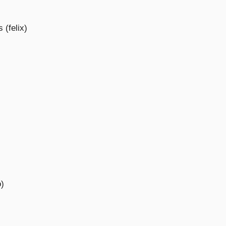
 (felix)
o)