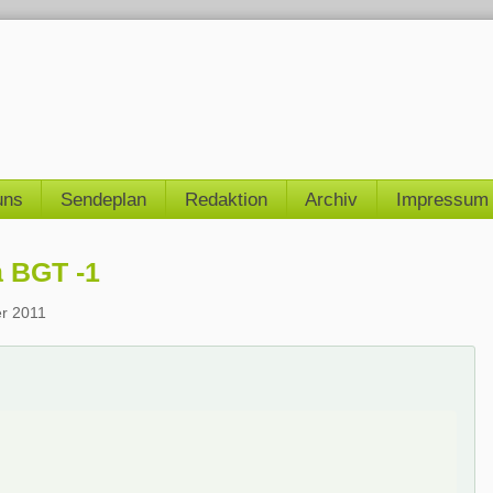
uns
Sendeplan
Redaktion
Archiv
Impressum
a BGT -1
r 2011