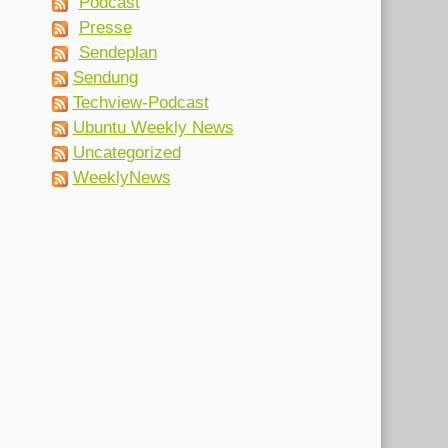
Podcast
Presse
Sendeplan
Sendung
Techview-Podcast
Ubuntu Weekly News
Uncategorized
WeeklyNews