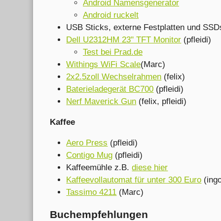
Android Namensgenerator
Android ruckelt
USB Sticks, externe Festplatten und SSDs
Dell U2312HM 23" TFT Monitor
(pfleidi)
Test bei Prad.de
Withings WiFi Scale
(Marc)
2x2.5zoll Wechselrahmen
(felix)
Baterieladegerät BC700
(pfleidi)
Nerf Maverick Gun
(felix, pfleidi)
Kaffee
Aero Press
(pfleidi)
Contigo Mug
(pfleidi)
Kaffeemühle z.B.
diese hier
Kaffeevollautomat für unter 300 Euro
(ing
Tassimo 4211
(Marc)
Buchempfehlungen