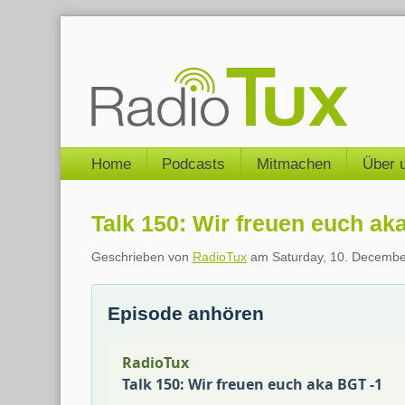
Skip
to
content
Navigation
Home
Podcasts
Mitmachen
Über 
Talk 150: Wir freuen euch ak
Geschrieben von
RadioTux
am
Saturday, 10. Decembe
Episode anhören