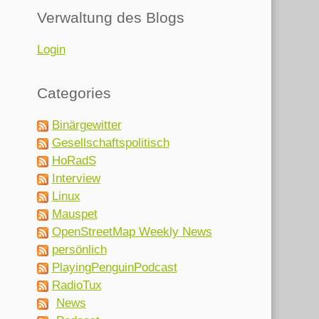
Verwaltung des Blogs
Login
Categories
Binärgewitter
Gesellschaftspolitisch
HoRadS
Interview
Linux
Mauspet
OpenStreetMap Weekly News
persönlich
PlayingPenguinPodcast
RadioTux
News