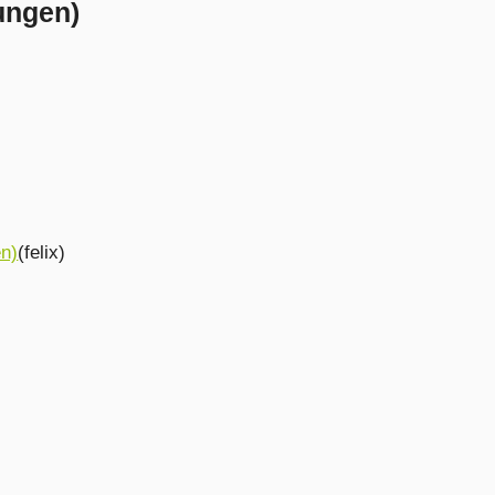
ungen)
en)
(felix)