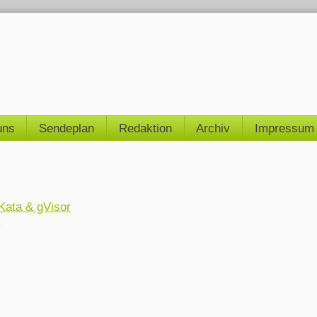
uns
Sendeplan
Redaktion
Archiv
Impressum
ata & gVisor
8