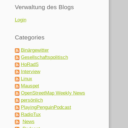
Verwaltung des Blogs
Login
Categories
Binärgewitter
Gesellschaftspolitisch
HoRadS
Interview
Linux
Mauspet
OpenStreetMap Weekly News
persönlich
PlayingPenguinPodcast
RadioTux
News