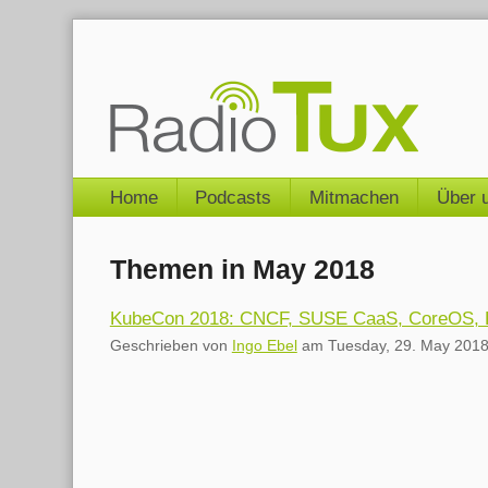
Skip
to
content
Navigation
Home
Podcasts
Mitmachen
Über 
Themen in May 2018
KubeCon 2018: CNCF, SUSE CaaS, CoreOS, K
Geschrieben von
Ingo Ebel
am
Tuesday, 29. May 201