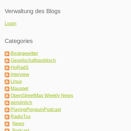
Verwaltung des Blogs
Login
Categories
Binärgewitter
Gesellschaftspolitisch
HoRadS
Interview
Linux
Mauspet
OpenStreetMap Weekly News
persönlich
PlayingPenguinPodcast
RadioTux
News
Podcast