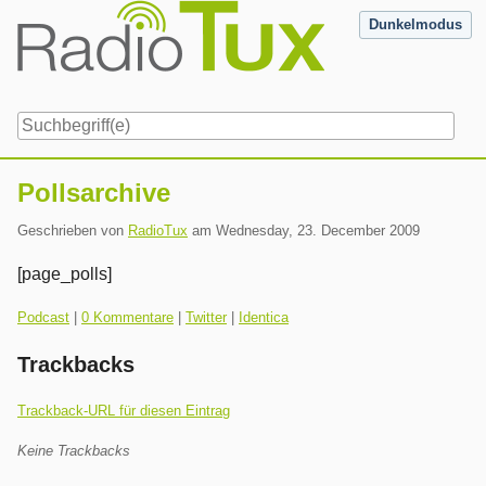
Skip
Dunkelmodus
to
content
Navigation
Pollsarchive
Geschrieben von
RadioTux
am
Wednesday, 23. December 2009
[page_polls]
Kategorien:
Podcast
|
0 Kommentare
|
Twitter
|
Identica
Trackbacks
Trackback-URL für diesen Eintrag
Keine Trackbacks