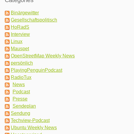
Categories
Binärgewitter
Gesellschaftspolitisch
HoRadS
Interview
Linux
Mauspet
OpenStreetMap Weekly News
persönlich
PlayingPenguinPodcast
RadioTux
News
Podcast
Presse
Sendeplan
Sendung
Techview-Podcast
Ubuntu Weekly News