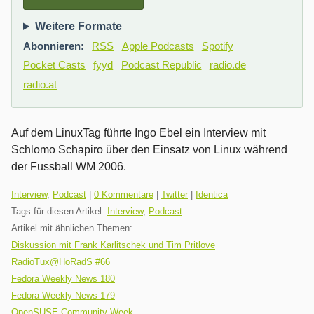
Weitere Formate
Abonnieren:
RSS
Apple Podcasts
Spotify
Pocket Casts
fyyd
Podcast Republic
radio.de
radio.at
Auf dem LinuxTag führte Ingo Ebel ein Interview mit
Schlomo Schapiro über den Einsatz von Linux während
der Fussball WM 2006.
Kategorien:
Interview
,
Podcast
|
0 Kommentare
|
Twitter
|
Identica
Tags für diesen Artikel:
Interview
,
Podcast
Artikel mit ähnlichen Themen:
Diskussion mit Frank Karlitschek und Tim Pritlove
RadioTux@HoRadS #66
Fedora Weekly News 180
Fedora Weekly News 179
OpenSUSE Community Week