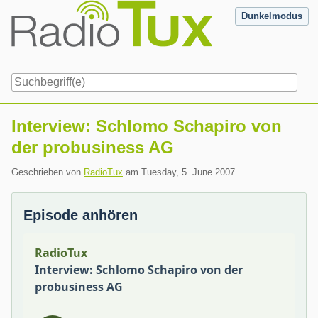
Skip
Dunkelmodus
to
content
Navigation
Interview: Schlomo Schapiro von
der probusiness AG
Geschrieben von
RadioTux
am
Tuesday, 5. June 2007
Episode anhören