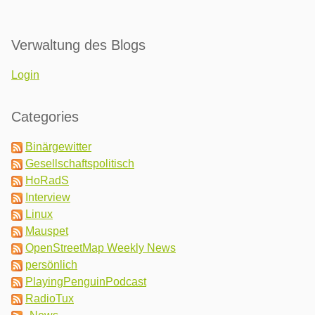
Verwaltung des Blogs
Login
Categories
Binärgewitter
Gesellschaftspolitisch
HoRadS
Interview
Linux
Mauspet
OpenStreetMap Weekly News
persönlich
PlayingPenguinPodcast
RadioTux