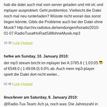
hab die datei auch mal vom server geladen und mit vlc und
mplayer ausprobiert. Geht problemlos. Vielleicht die Datei
noch mal neu runterladen? Wüsste nicht woran das sonst
liegen könnte. Gibts die Probleme auch bei der Datei ohne
Musik? http://archiv.radiotux.de/sendungen/horads/2010-
01-07.RadioTuxatHoRadS
88
ohneMusik.mp3
10:30
|
Link
|
Antwort
hefee am
Sunday, 10. January 2010
:
der mp3 stream bricht im mplayer bei A:3785.8 ( 1:03:05.
of 6548.0 ( 1:49:08.0) 0.0% ab. Auch mein mp3-player
spielt die Datei dort nicht weiter...
02:46
|
Link
|
Antwort
linux4ever am
Saturday, 9. January 2010
:
@Radio-Tux-Team: Ach ja, noch was: Die Jahreszahl in