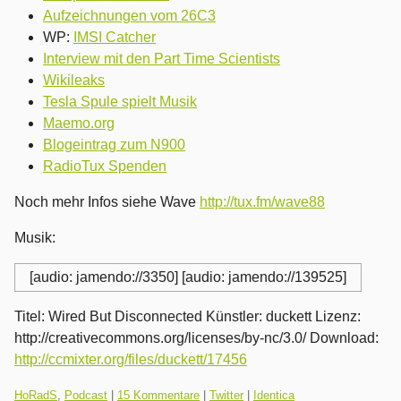
Aufzeichnungen vom 26C3
WP:
IMSI Catcher
Interview mit den Part Time Scientists
Wikileaks
Tesla Spule spielt Musik
Maemo.org
Blogeintrag zum N900
RadioTux Spenden
Noch mehr Infos siehe Wave
http://tux.fm/wave88
Musik:
[audio: jamendo://3350] [audio: jamendo://139525]
Titel: Wired But Disconnected Künstler: duckett Lizenz:
http://creativecommons.org/licenses/by-nc/3.0/ Download:
http://ccmixter.org/files/duckett/17456
Kategorien:
HoRadS
,
Podcast
|
15 Kommentare
|
Twitter
|
Identica