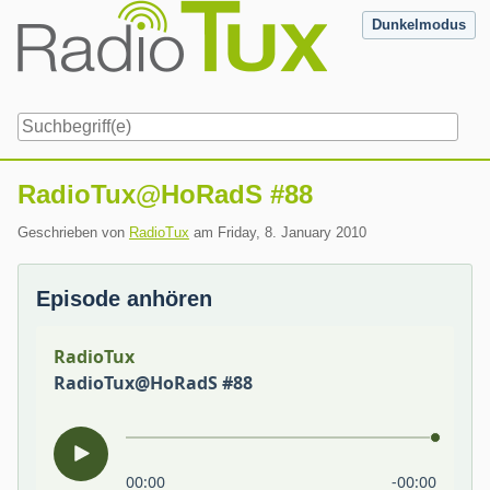
Skip
Dunkelmodus
to
content
Navigation
RadioTux@HoRadS #88
Geschrieben von
RadioTux
am
Friday, 8. January 2010
Episode anhören