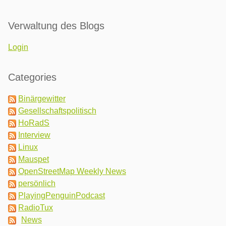
Verwaltung des Blogs
Login
Categories
Binärgewitter
Gesellschaftspolitisch
HoRadS
Interview
Linux
Mauspet
OpenStreetMap Weekly News
persönlich
PlayingPenguinPodcast
RadioTux
News