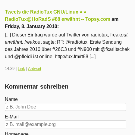
Tweets die RadioTux GNU/Linux » »
RadioTux@HoRadS #88 erwähnt -- Topsy.com
am
Friday, 8. January 2010
:
[...] Dieser Eintrag wurde auf Twitter von radiotux, freak
out
erwähnt. freak
out sagte: RT: @radiotux: Erste Sendung
des Jahres 2010 über #26C3 und #N900 mit @fkarlitschek
und @pfleidi ist online: http://tux.fm/rt88 [...]
14:29
|
Link
|
Antwort
Kommentar schreiben
Name
E-Mail
Homepage