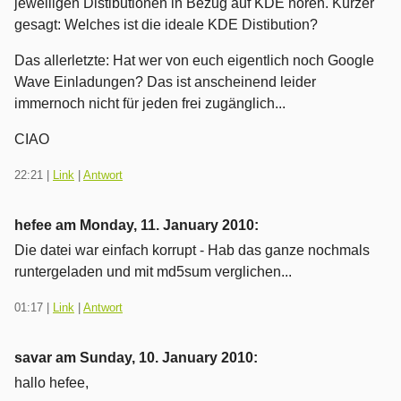
jeweiligen Distibutionen in Bezug auf KDE hören. Kürzer
gesagt: Welches ist die ideale KDE Distibution?
Das allerletzte: Hat wer von euch eigentlich noch Google
Wave Einladungen? Das ist anscheinend leider
immernoch nicht für jeden frei zugänglich...
CIAO
22:21
|
Link
|
Antwort
hefee am
Monday, 11. January 2010
:
Die datei war einfach korrupt - Hab das ganze nochmals
runtergeladen und mit md5sum verglichen...
01:17
|
Link
|
Antwort
savar am
Sunday, 10. January 2010
:
hallo hefee,