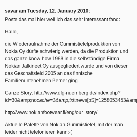
savar am
Tuesday, 12. January 2010
:
Poste das mal hier weil ich das sehr interessant fand:
Hallo,
die Wiederaufnahme der Gummistiefelproduktion von
Nokia Oy dürfte schwierig werden, da die Produktion und
das ganze know-how 1988 in die selbständige Firma
Nokian Jalkineet Oy ausgegliedert wurde und von dieser
das Geschäftsfeld 2005 an das finnische
Familienuntenehmen Berner ging.
Ganze Story: http://www.dfg-nuernberg.de/index.php?
id=30&amp;no
cache=1&amp;tx
ttnews[pS]=1258053453&amp
http://www.nokianfootwear.fi/eng/our_story/
Aktuelle Palette von Nokian-Gummistiefel, mit der man
leider nicht telefonieren kann:-(