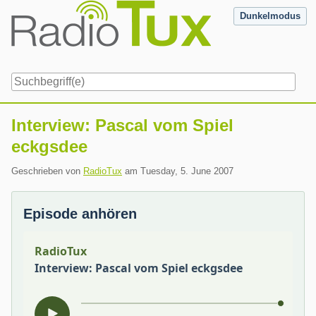
Skip
Dunkelmodus
to
content
Navigation
Interview: Pascal vom Spiel
eckgsdee
Geschrieben von
RadioTux
am
Tuesday, 5. June 2007
Episode anhören