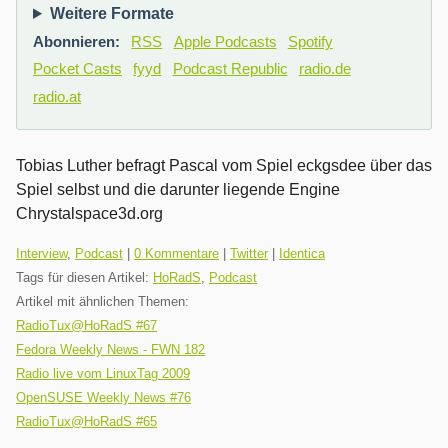
Weitere Formate
Abonnieren:
RSS
Apple Podcasts
Spotify
Pocket Casts
fyyd
Podcast Republic
radio.de
radio.at
Tobias Luther befragt Pascal vom Spiel eckgsdee über das
Spiel selbst und die darunter liegende Engine
Chrystalspace3d.org
Kategorien:
Interview
,
Podcast
|
0 Kommentare
|
Twitter
|
Identica
Tags für diesen Artikel:
HoRadS
,
Podcast
Artikel mit ähnlichen Themen:
RadioTux@HoRadS #67
Fedora Weekly News - FWN 182
Radio live vom LinuxTag 2009
OpenSUSE Weekly News #76
RadioTux@HoRadS #65