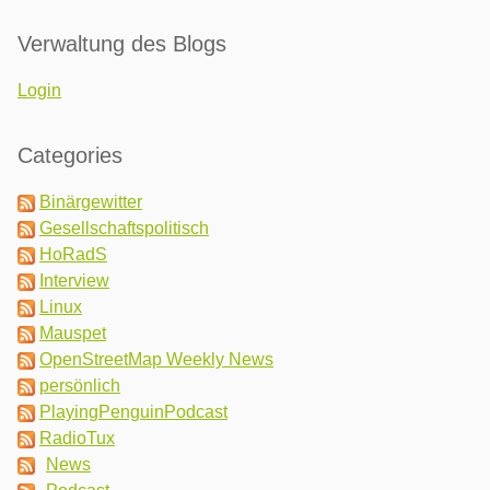
Verwaltung des Blogs
Login
Categories
Binärgewitter
Gesellschaftspolitisch
HoRadS
Interview
Linux
Mauspet
OpenStreetMap Weekly News
persönlich
PlayingPenguinPodcast
RadioTux
News